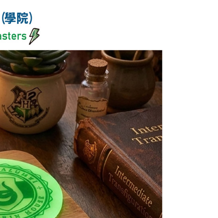
個人資料處理事宜，請瀏覽以下網址：
查看運費
ee.tw/terms/#terms3
年的使用者請事先徵得法定代理人或監護人之同意方可使用
E先享後付」，若未經同意申辦者引起之損失，本公司不負相關責
AFTEE先享後付」時，將依據個別帳號之用戶狀況，依本公司
核予不同之上限額度；若仍有額度不足之情形，本公司將視審查
用戶進行身份認證。
一人註冊多個帳號或使用他人資訊註冊。若發現惡意使用之情
科技股份有限公司將有權停止該用戶之使用額度並採取法律行