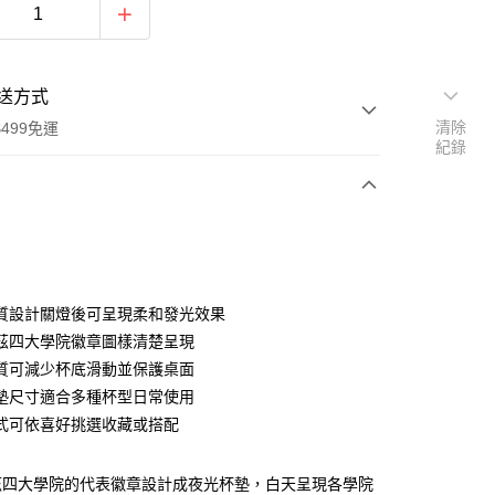
送方式
清除
499免運
紀錄
次付款
付款
質設計關燈後可呈現柔和發光效果
茲四大學院徽章圖樣清楚呈現
質可減少杯底滑動並保護桌面
墊尺寸適合多種杯型日常使用
式可依喜好挑選收藏或搭配
享後付
茲四大學院的代表徽章設計成夜光杯墊，白天呈現各學院