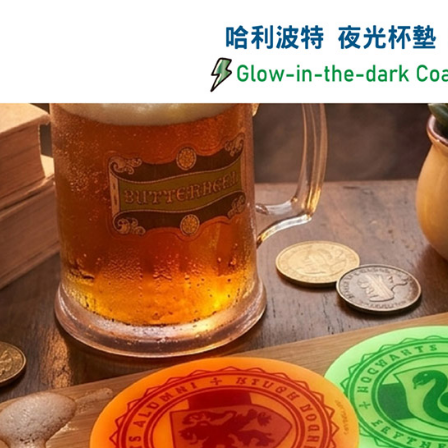
２．關於
海外宅配
https://aft
３．未成
「AFTE
任。
４．使用「
即時審查
結果請求
５．嚴禁
形，恩沛
動。