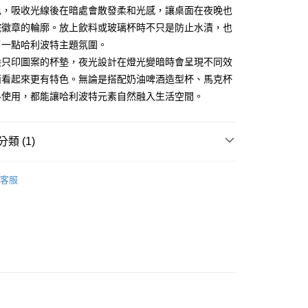
色，吸收光線後在暗處會散發柔和光感，讓桌面在夜晚也
FTEE先享後付」】
院徽章的輪廓。放上飲料或玻璃杯時不只是防止水漬，也
先享後付是「在收到商品之後才付款」的支付方式。 讓您購物簡單
心！
了一點哈利波特主題氛圍。
：不需註冊會員、不需綁卡、不需儲值。
般只印圖案的杯墊，夜光設計在燈光變暗時會呈現不同效
：只要手機號碼，簡訊認證，即可結帳。
：先確認商品／服務後，再付款。
面看起來更有特色。無論是搭配奶油啤酒造型杯、馬克杯
取貨
料使用，都能讓哈利波特元素自然融入生活空間。
EE先享後付」結帳流程】
0，滿NT$499(含以上)免運費
方式選擇「AFTEE先享後付」後，將跳轉至「AFTEE先享後
頁面，進行簡訊認證並確認金額後，即可完成結帳。
家取貨
成立數日內，您將收到繳費通知簡訊。
類 (1)
費通知簡訊後14天內，點擊此簡訊中的連結，可透過四大超商
0，滿NT$499(含以上)免運費
網路銀行／等多元方式進行付款，方視為交易完成。
tter 哈利波特
：結帳手續完成當下不需立刻繳費，但若您需要取消訂單，請聯
客服
取貨
的店家。未經商家同意取消之訂單仍視為有效，需透過AFTEE
繳納相關費用。
0，滿NT$499(含以上)免運費
否成功請以「AFTEE先享後付 」之結帳頁面顯示為準，若有關於
功／繳費後需取消欲退款等相關疑問，請聯繫「AFTEE先享後
1取貨
援中心」
https://netprotections.freshdesk.com/support/home
0，滿NT$499(含以上)免運費
項】
恩沛科技股份有限公司提供之「AFTEE先享後付」服務完成之
依本服務之必要範圍內提供個人資料，並將交易相關給付款項請
20，滿NT$499(含以上)免運費
讓予恩沛科技股份有限公司。