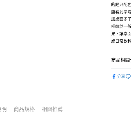
相關說明
的經典配
【關於「A
ATM付款
能看到學
AFTEE
便利好安
讓桌面多
１．簡單
相較於一
２．便利
運送方式
３．安心
果，讓桌
全家付款
或日常飲
【「AFT
每筆NT$6
１．於結帳
付」結帳
付款後全
２．訂單
商品相關分
３．收到繳
每筆NT$6
／ATM／
Harry Po
※ 請注意
分享
7-11付款
絡購買商品
先享後付
每筆NT$6
※ 交易是
是否繳費成
付款後7-1
付客戶支
每筆NT$6
說明
商品規格
相關推薦
【注意事
宅配
１．透過由
交易，需
每筆NT$1
求債權轉