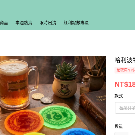
商品
本週熱賣
限時出清
紅利點數專區
哈利波
超取滿NT$
NT$1
款式
葛萊芬
數量