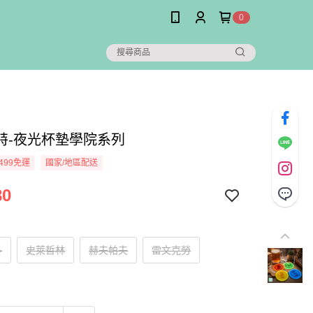
0
特-夜光杯墊學院系列
499免運
國家/地區配送
80
多
史萊哲林
赫夫帕夫
雷文克勞