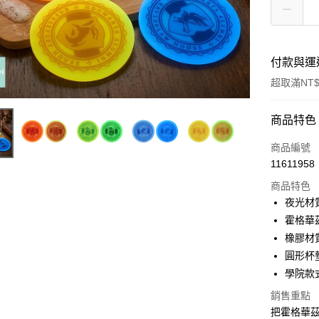
付款與運
超取滿NT$
付款方式
商品特色
信用卡一
商品編號
11611958
超商取貨
商品特色
LINE Pay
夜光材
霍格華
Apple Pay
橡膠材
街口支付
圓形杯
學院款
悠遊付
銷售重點
AFTEE先
把霍格華