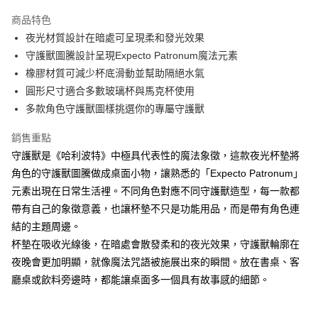
LINE Pay
商品特色
Apple Pay
夜光材質設計在暗處可呈現柔和發光效果
守護獸圖騰設計呈現Expecto Patronum魔法元素
街口支付
橡膠材質可減少杯底滑動並幫助隔絕水氣
悠遊付
圓形尺寸適合多數玻璃杯與馬克杯使用
多款角色守護獸圖樣挑選你的專屬守護獸
AFTEE先享後付
相關說明
銷售重點
【關於「AFTEE先享後付」】
守護獸是《哈利波特》中極具代表性的魔法象徵，這款夜光杯墊將
ATM付款
AFTEE先享後付是「在收到商品之後才付款」的支付方式。 讓您購物簡單
便利好安心！
角色的守護獸圖騰做成桌面小物，讓熟悉的「Expecto Patronum」
１．簡單：不需註冊會員、不需綁卡、不需儲值。
元素出現在日常生活裡。不同角色對應不同守護獸造型，每一款都
運送方式
２．便利：只要手機號碼，簡訊認證，即可結帳。
帶有自己的象徵意義，也讓杯墊不只是功能用品，而是帶有角色連
３．安心：先確認商品／服務後，再付款。
全家付款取貨
結的主題周邊。
每筆NT$60，滿NT$499(含以上)免運費
【「AFTEE先享後付」結帳流程】
杯墊在吸收光線後，在暗處會散發柔和的夜光效果，守護獸輪廓在
１．於結帳方式選擇「AFTEE先享後付」後，將跳轉至「AFTEE先享後付」
付款後全家取貨
夜晚會更加明顯，就像魔法咒語被施展出來的瞬間。放在書桌、客
結帳頁面，進行簡訊認證並確認金額後，即可完成結帳。
２．訂單成立數日內，您將收到繳費通知簡訊。
每筆NT$60，滿NT$499(含以上)免運費
廳桌或飲料旁邊時，都能讓桌面多一個具有故事感的細節。
３．收到繳費通知簡訊後14天內，點擊此簡訊中的連結，可透過四大超商／
ATM／網路銀行／等多元方式進行付款，方視為交易完成。
7-11付款取貨
※ 請注意：結帳手續完成當下不需立刻繳費，但若您需要取消訂單，請聯絡