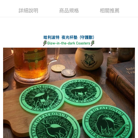
每筆NT$60，滿NT$499(含以上)免運費
購買商品的店家。未經商家同意取消之訂單仍視為有效，需透過AFTEE先享
後付繳納相關費用。
詳細說明
商品規格
相關推薦
付款後7-11取貨
※ 交易是否成功請以「AFTEE先享後付 」之結帳頁面顯示為準，若有關於
是否繳費成功／繳費後需取消欲退款等相關疑問，請聯繫「AFTEE先享後付
每筆NT$60，滿NT$499(含以上)免運費
客戶支援中心」
https://netprotections.freshdesk.com/support/home
宅配
【注意事項】
１．透過由恩沛科技股份有限公司提供之「AFTEE先享後付」服務完成之交
每筆NT$120，滿NT$499(含以上)免運費
易，需依本服務之必要範圍內提供個人資料，並將交易相關給付款項請求債
權轉讓予恩沛科技股份有限公司。
海外宅配
查看運費
２．關於個人資料處理事宜，請瀏覽以下網址：
https://aftee.tw/terms/#terms3
３．未成年的使用者請事先徵得法定代理人或監護人之同意方可使用
「AFTEE先享後付」，若未經同意申辦者引起之損失，本公司不負相關責
任。
４．使用「AFTEE先享後付」時，將依據個別帳號之用戶狀況，依本公司即
時審查核予不同之上限額度；若仍有額度不足之情形，本公司將視審查結果
請求用戶進行身份認證。
５．嚴禁一人註冊多個帳號或使用他人資訊註冊。若發現惡意使用之情形，
恩沛科技股份有限公司將有權停止該用戶之使用額度並採取法律行動。