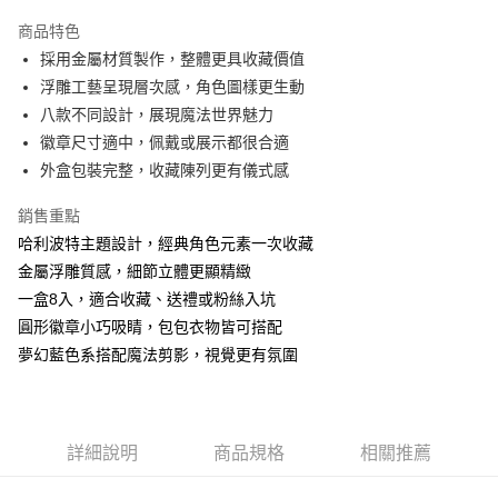
LINE Pay
商品特色
Apple Pay
採用金屬材質製作，整體更具收藏價值
浮雕工藝呈現層次感，角色圖樣更生動
街口支付
八款不同設計，展現魔法世界魅力
悠遊付
徽章尺寸適中，佩戴或展示都很合適
外盒包裝完整，收藏陳列更有儀式感
AFTEE先享後付
相關說明
銷售重點
【關於「AFTEE先享後付」】
哈利波特主題設計，經典角色元素一次收藏
ATM付款
AFTEE先享後付是「在收到商品之後才付款」的支付方式。 讓您購物簡單
便利好安心！
金屬浮雕質感，細節立體更顯精緻
１．簡單：不需註冊會員、不需綁卡、不需儲值。
一盒8入，適合收藏、送禮或粉絲入坑
運送方式
２．便利：只要手機號碼，簡訊認證，即可結帳。
圓形徽章小巧吸睛，包包衣物皆可搭配
３．安心：先確認商品／服務後，再付款。
全家付款取貨
夢幻藍色系搭配魔法剪影，視覺更有氛圍
每筆NT$60，滿NT$499(含以上)免運費
【「AFTEE先享後付」結帳流程】
１．於結帳方式選擇「AFTEE先享後付」後，將跳轉至「AFTEE先享後付」
付款後全家取貨
結帳頁面，進行簡訊認證並確認金額後，即可完成結帳。
２．訂單成立數日內，您將收到繳費通知簡訊。
每筆NT$60，滿NT$499(含以上)免運費
３．收到繳費通知簡訊後14天內，點擊此簡訊中的連結，可透過四大超商／
詳細說明
商品規格
相關推薦
ATM／網路銀行／等多元方式進行付款，方視為交易完成。
7-11付款取貨
※ 請注意：結帳手續完成當下不需立刻繳費，但若您需要取消訂單，請聯絡