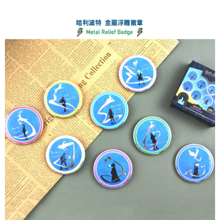
每筆NT$60，滿NT$499(含以上)免運費
購買商品的店家。未經商家同意取消之訂單仍視為有效，需透過AFTEE先享
後付繳納相關費用。
付款後7-11取貨
※ 交易是否成功請以「AFTEE先享後付 」之結帳頁面顯示為準，若有關於
是否繳費成功／繳費後需取消欲退款等相關疑問，請聯繫「AFTEE先享後付
每筆NT$60，滿NT$499(含以上)免運費
客戶支援中心」
https://netprotections.freshdesk.com/support/home
宅配
【注意事項】
１．透過由恩沛科技股份有限公司提供之「AFTEE先享後付」服務完成之交
每筆NT$120，滿NT$499(含以上)免運費
易，需依本服務之必要範圍內提供個人資料，並將交易相關給付款項請求債
權轉讓予恩沛科技股份有限公司。
海外宅配
查看運費
２．關於個人資料處理事宜，請瀏覽以下網址：
https://aftee.tw/terms/#terms3
３．未成年的使用者請事先徵得法定代理人或監護人之同意方可使用
「AFTEE先享後付」，若未經同意申辦者引起之損失，本公司不負相關責
任。
４．使用「AFTEE先享後付」時，將依據個別帳號之用戶狀況，依本公司即
時審查核予不同之上限額度；若仍有額度不足之情形，本公司將視審查結果
請求用戶進行身份認證。
５．嚴禁一人註冊多個帳號或使用他人資訊註冊。若發現惡意使用之情形，
恩沛科技股份有限公司將有權停止該用戶之使用額度並採取法律行動。