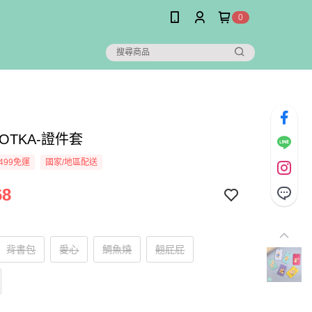
0
OTKA-證件套
499免運
國家/地區配送
68
背書包
愛心
鯛魚燒
翹屁屁