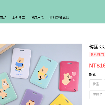
商品
本週熱賣
限時出清
紅利點數專區
韓國KK
超取滿NT$
NT$1
款式
看書
照鏡子