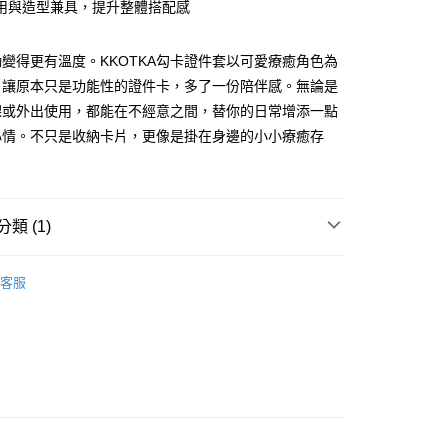
用與造型兼具，提升整體搭配感
享後付
變得更有溫度。KKOTKA勾卡證件套以可愛療癒角色為
FTEE先享後付」】
，讓原本只是功能性的證件卡，多了一份陪伴感。無論是
先享後付是「在收到商品之後才付款」的支付方式。 讓您購物簡單
心！
課或外出使用，都能在不經意之間，替你的日常增添一點
：不需註冊會員、不需綁卡、不需儲值。
心情。不只是收納卡片，更像是掛在身邊的小小療癒存
：只要手機號碼，簡訊認證，即可結帳。
：先確認商品／服務後，再付款。
取貨
EE先享後付」結帳流程】
0，滿NT$499(含以上)免運費
方式選擇「AFTEE先享後付」後，將跳轉至「AFTEE先享後
類 (1)
頁面，進行簡訊認證並確認金額後，即可完成結帳。
家取貨
成立數日內，您將收到繳費通知簡訊。
勾卡
費通知簡訊後14天內，點擊此簡訊中的連結，可透過四大超商
0，滿NT$499(含以上)免運費
客服
網路銀行／等多元方式進行付款，方視為交易完成。
：結帳手續完成當下不需立刻繳費，但若您需要取消訂單，請聯
取貨
的店家。未經商家同意取消之訂單仍視為有效，需透過AFTEE
繳納相關費用。
0，滿NT$499(含以上)免運費
否成功請以「AFTEE先享後付 」之結帳頁面顯示為準，若有關於
功／繳費後需取消欲退款等相關疑問，請聯繫「AFTEE先享後
1取貨
援中心」
https://netprotections.freshdesk.com/support/home
0，滿NT$499(含以上)免運費
項】
恩沛科技股份有限公司提供之「AFTEE先享後付」服務完成之