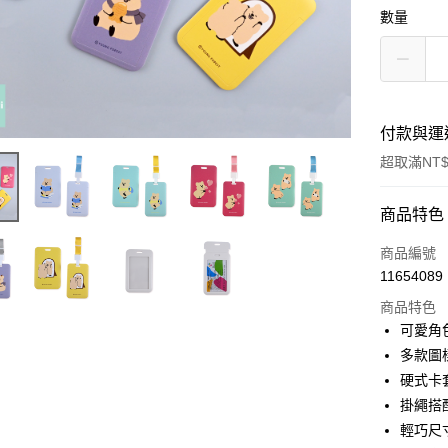
數量
付款與運
超取滿NT$
付款方式
商品特色
信用卡一
商品編號
11654089
超商取貨
商品特色
LINE Pay
可愛角
多款圖
Apple Pay
硬式卡
街口支付
掛繩搭
輕巧尺
悠遊付