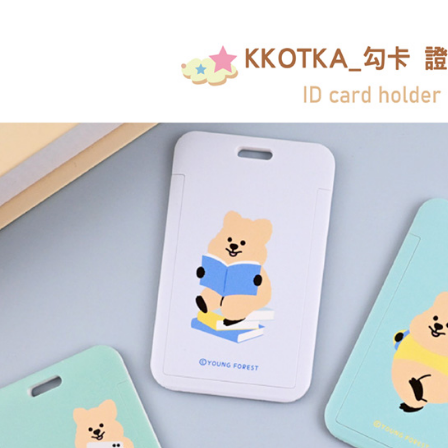
交易，需
每筆NT$1
求債權轉
２．關於
海外宅配
https://aft
３．未成
「AFTE
任。
４．使用「
即時審查
結果請求
５．嚴禁
形，恩沛
動。