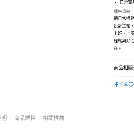
日常實
AFTEE先
銷售重點
相關說明
把日常通勤
【關於「A
ATM付款
設計主軸
AFTEE
便利好安
上班、上
１．簡單
輕鬆與好
２．便利
運送方式
３．安心
在。
全家付款
【「AFT
每筆NT$6
１．於結帳
商品相關分
付」結帳
付款後全
２．訂單
KKOTKA
３．收到繳
每筆NT$6
分享
／ATM／
※ 請注意
7-11付款
絡購買商品
先享後付
每筆NT$6
※ 交易是
是否繳費成
付款後7-1
付客戶支
說明
商品規格
相關推薦
每筆NT$6
【注意事
宅配
１．透過由