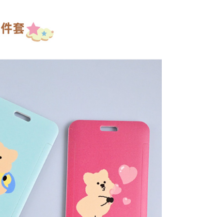
依本服務之必要範圍內提供個人資料，並將交易相關給付款項請
20，滿NT$499(含以上)免運費
讓予恩沛科技股份有限公司。
個人資料處理事宜，請瀏覽以下網址：
查看運費
ee.tw/terms/#terms3
年的使用者請事先徵得法定代理人或監護人之同意方可使用
E先享後付」，若未經同意申辦者引起之損失，本公司不負相關責
AFTEE先享後付」時，將依據個別帳號之用戶狀況，依本公司
核予不同之上限額度；若仍有額度不足之情形，本公司將視審查
用戶進行身份認證。
一人註冊多個帳號或使用他人資訊註冊。若發現惡意使用之情
科技股份有限公司將有權停止該用戶之使用額度並採取法律行