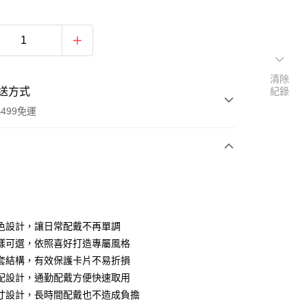
清除
送方式
紀錄
499免運
次付款
付款
色設計，讓日常配戴不再單調
樣可選，依照喜好打造專屬風格
套結構，有效保護卡片不易折損
配設計，通勤配戴方便快速取用
寸設計，長時間配戴也不造成負擔