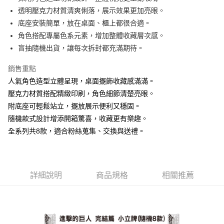
透明壓克力材質清爽俐落，展示效果更加亮眼。
街口支付
底座安裝簡單，放在桌面、櫃上都很合適。
悠遊付
角色搭配專屬色系元素，增加整體收藏層次感。
盲抽隨機出貨，讓每次拆封都充滿期待。
AFTEE先享後付
相關說明
銷售重點
【關於「AFTEE先享後付」】
人氣角色造型立體呈現，桌面擺飾收藏感滿滿。
ATM付款
AFTEE先享後付是「在收到商品之後才付款」的支付方式。 讓您購物簡單
便利好安心！
壓克力材質搭配精緻印刷，角色細節清楚亮眼。
１．簡單：不需註冊會員、不需綁卡、不需儲值。
附底座可輕鬆站立，擺放展示便利又穩固。
運送方式
２．便利：只要手機號碼，簡訊認證，即可結帳。
隨機款式設計增添開箱驚喜，收藏更有樂趣。
３．安心：先確認商品／服務後，再付款。
全家付款取貨
全系列共8款，適合粉絲蒐集、交換與送禮。
每筆NT$60，滿NT$499(含以上)免運費
【「AFTEE先享後付」結帳流程】
１．於結帳方式選擇「AFTEE先享後付」後，將跳轉至「AFTEE先享後付」
付款後全家取貨
結帳頁面，進行簡訊認證並確認金額後，即可完成結帳。
２．訂單成立數日內，您將收到繳費通知簡訊。
每筆NT$60，滿NT$499(含以上)免運費
３．收到繳費通知簡訊後14天內，點擊此簡訊中的連結，可透過四大超商／
詳細說明
商品規格
相關推薦
ATM／網路銀行／等多元方式進行付款，方視為交易完成。
7-11付款取貨
※ 請注意：結帳手續完成當下不需立刻繳費，但若您需要取消訂單，請聯絡
每筆NT$60，滿NT$499(含以上)免運費
購買商品的店家。未經商家同意取消之訂單仍視為有效，需透過AFTEE先享
後付繳納相關費用。
付款後7-11取貨
※ 交易是否成功請以「AFTEE先享後付 」之結帳頁面顯示為準，若有關於