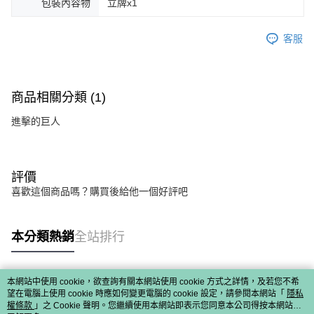
包裝內容物
立牌x1
客服
商品相關分類 (1)
進擊的巨人
評價
喜歡這個商品嗎？購買後給他一個好評吧
本分類熱銷
全站排行
本網站中使用 cookie，欲查詢有關本網站使用 cookie 方式之詳情，及若您不希
熱門標籤
望在電腦上使用 cookie 時應如何變更電腦的 cookie 設定，請參閱本網站「
隱私
權條款
」之 Cookie 聲明。您繼續使用本網站即表示您同意本公司得按本網站使