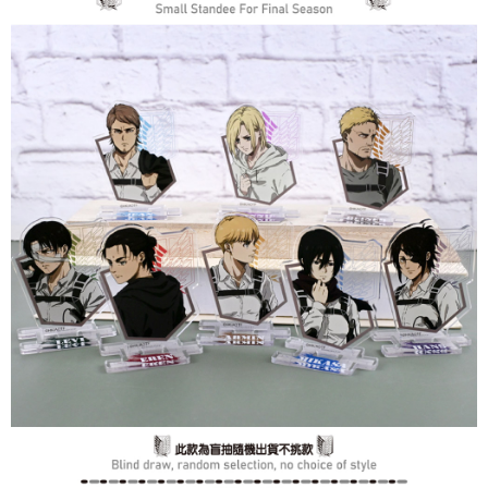
是否繳費成功／繳費後需取消欲退款等相關疑問，請聯繫「AFTEE先享後付
每筆NT$60，滿NT$499(含以上)免運費
客戶支援中心」
https://netprotections.freshdesk.com/support/home
宅配
【注意事項】
１．透過由恩沛科技股份有限公司提供之「AFTEE先享後付」服務完成之交
每筆NT$120，滿NT$499(含以上)免運費
易，需依本服務之必要範圍內提供個人資料，並將交易相關給付款項請求債
權轉讓予恩沛科技股份有限公司。
海外宅配
查看運費
２．關於個人資料處理事宜，請瀏覽以下網址：
https://aftee.tw/terms/#terms3
３．未成年的使用者請事先徵得法定代理人或監護人之同意方可使用
「AFTEE先享後付」，若未經同意申辦者引起之損失，本公司不負相關責
任。
４．使用「AFTEE先享後付」時，將依據個別帳號之用戶狀況，依本公司即
時審查核予不同之上限額度；若仍有額度不足之情形，本公司將視審查結果
請求用戶進行身份認證。
５．嚴禁一人註冊多個帳號或使用他人資訊註冊。若發現惡意使用之情形，
恩沛科技股份有限公司將有權停止該用戶之使用額度並採取法律行動。