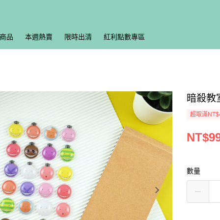
商品
本週熱賣
限時出清
紅利點數專區
暗殺教
超取滿NT$
NT$9
數量