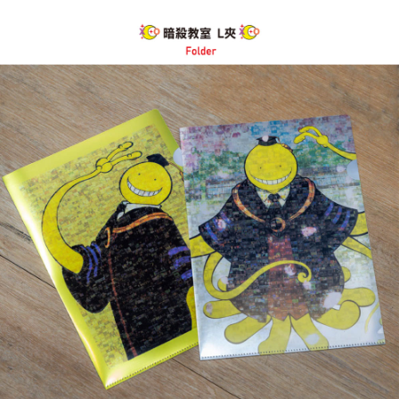
每筆NT$60，滿NT$499(含以上)免運費
購買商品的店家。未經商家同意取消之訂單仍視為有效，需透過AFTEE先享
後付繳納相關費用。
付款後7-11取貨
※ 交易是否成功請以「AFTEE先享後付 」之結帳頁面顯示為準，若有關於
是否繳費成功／繳費後需取消欲退款等相關疑問，請聯繫「AFTEE先享後付
每筆NT$60，滿NT$499(含以上)免運費
客戶支援中心」
https://netprotections.freshdesk.com/support/home
宅配
【注意事項】
１．透過由恩沛科技股份有限公司提供之「AFTEE先享後付」服務完成之交
每筆NT$120，滿NT$499(含以上)免運費
易，需依本服務之必要範圍內提供個人資料，並將交易相關給付款項請求債
權轉讓予恩沛科技股份有限公司。
海外宅配
查看運費
２．關於個人資料處理事宜，請瀏覽以下網址：
https://aftee.tw/terms/#terms3
３．未成年的使用者請事先徵得法定代理人或監護人之同意方可使用
「AFTEE先享後付」，若未經同意申辦者引起之損失，本公司不負相關責
任。
４．使用「AFTEE先享後付」時，將依據個別帳號之用戶狀況，依本公司即
時審查核予不同之上限額度；若仍有額度不足之情形，本公司將視審查結果
請求用戶進行身份認證。
５．嚴禁一人註冊多個帳號或使用他人資訊註冊。若發現惡意使用之情形，
恩沛科技股份有限公司將有權停止該用戶之使用額度並採取法律行動。