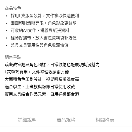
LINE Pay
商品特色
Apple Pay
採用L夾版型設計，文件拿取快速便利
圖面印刷清晰亮眼，角色形象更鮮明
街口支付
可收納A4文件、講義與紙張資料
悠遊付
輕薄好攜帶，放入書包資料袋都方便
兼具文具實用性與角色收藏價值
AFTEE先享後付
相關說明
銷售重點
【關於「AFTEE先享後付」】
暗殺教室經典角色圖樣，日常收納也能展現動漫魅力
ATM付款
AFTEE先享後付是「在收到商品之後才付款」的支付方式。 讓您購物簡單
便利好安心！
L夾輕巧實用，文件整理收納更方便
１．簡單：不需註冊會員、不需綁卡、不需儲值。
大面積角色印刷設計，視覺吸睛辨識度高
運送方式
２．便利：只要手機號碼，簡訊認證，即可結帳。
適合學生、上班族與粉絲日常使用收藏
３．安心：先確認商品／服務後，再付款。
全家付款取貨
實用文具結合作品元素，自用送禮都合適
每筆NT$60，滿NT$499(含以上)免運費
【「AFTEE先享後付」結帳流程】
１．於結帳方式選擇「AFTEE先享後付」後，將跳轉至「AFTEE先享後付」
付款後全家取貨
結帳頁面，進行簡訊認證並確認金額後，即可完成結帳。
２．訂單成立數日內，您將收到繳費通知簡訊。
每筆NT$60，滿NT$499(含以上)免運費
３．收到繳費通知簡訊後14天內，點擊此簡訊中的連結，可透過四大超商／
詳細說明
商品規格
相關推薦
ATM／網路銀行／等多元方式進行付款，方視為交易完成。
7-11付款取貨
※ 請注意：結帳手續完成當下不需立刻繳費，但若您需要取消訂單，請聯絡