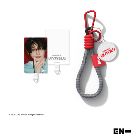
※ 請注意：結帳手續完成當下不需立刻繳費，但若您需要取消訂單，請聯絡
每筆NT$60，滿NT$499(含以上)免運費
購買商品的店家。未經商家同意取消之訂單仍視為有效，需透過AFTEE先享
後付繳納相關費用。
付款後7-11取貨
※ 交易是否成功請以「AFTEE先享後付 」之結帳頁面顯示為準，若有關於
是否繳費成功／繳費後需取消欲退款等相關疑問，請聯繫「AFTEE先享後付
每筆NT$60，滿NT$499(含以上)免運費
客戶支援中心」
https://netprotections.freshdesk.com/support/home
宅配
【注意事項】
１．透過由恩沛科技股份有限公司提供之「AFTEE先享後付」服務完成之交
每筆NT$120，滿NT$499(含以上)免運費
易，需依本服務之必要範圍內提供個人資料，並將交易相關給付款項請求債
權轉讓予恩沛科技股份有限公司。
海外宅配
查看運費
２．關於個人資料處理事宜，請瀏覽以下網址：
https://aftee.tw/terms/#terms3
３．未成年的使用者請事先徵得法定代理人或監護人之同意方可使用
「AFTEE先享後付」，若未經同意申辦者引起之損失，本公司不負相關責
任。
４．使用「AFTEE先享後付」時，將依據個別帳號之用戶狀況，依本公司即
時審查核予不同之上限額度；若仍有額度不足之情形，本公司將視審查結果
請求用戶進行身份認證。
５．嚴禁一人註冊多個帳號或使用他人資訊註冊。若發現惡意使用之情形，
恩沛科技股份有限公司將有權停止該用戶之使用額度並採取法律行動。