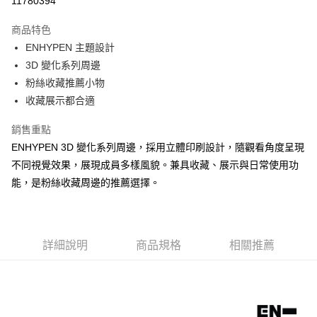
11780394
LINE Pay
商品特色
Apple Pay
ENHYPEN 主題設計
3D 變化系列周邊
街口支付
粉絲收藏推薦小物
悠遊付
收藏展示都合適
AFTEE先享後付
銷售重點
相關說明
ENHYPEN 3D 變化系列周邊，採用立體印刷設計，隨觀看角度呈現
【關於「AFTEE先享後付」】
不同視覺效果，展現成員多樣風貌。兼具收藏、展示與日常使用功
ATM付款
AFTEE先享後付是「在收到商品之後才付款」的支付方式。 讓您購物簡單
便利好安心！
能，是粉絲收藏周邊的推薦選擇。
１．簡單：不需註冊會員、不需綁卡、不需儲值。
運送方式
２．便利：只要手機號碼，簡訊認證，即可結帳。
３．安心：先確認商品／服務後，再付款。
全家付款取貨
每筆NT$60，滿NT$499(含以上)免運費
詳細說明
商品規格
相關推薦
【「AFTEE先享後付」結帳流程】
１．於結帳方式選擇「AFTEE先享後付」後，將跳轉至「AFTEE先享後付」
付款後全家取貨
結帳頁面，進行簡訊認證並確認金額後，即可完成結帳。
２．訂單成立數日內，您將收到繳費通知簡訊。
每筆NT$60，滿NT$499(含以上)免運費
３．收到繳費通知簡訊後14天內，點擊此簡訊中的連結，可透過四大超商／
ATM／網路銀行／等多元方式進行付款，方視為交易完成。
7-11付款取貨