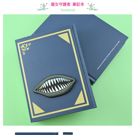
是否繳費成功／繳費後需取消欲退款等相關疑問，請聯繫「AFTEE先享後付
每筆NT$60，滿NT$499(含以上)免運費
客戶支援中心」
https://netprotections.freshdesk.com/support/home
宅配
【注意事項】
１．透過由恩沛科技股份有限公司提供之「AFTEE先享後付」服務完成之交
每筆NT$120，滿NT$499(含以上)免運費
易，需依本服務之必要範圍內提供個人資料，並將交易相關給付款項請求債
權轉讓予恩沛科技股份有限公司。
海外宅配
查看運費
２．關於個人資料處理事宜，請瀏覽以下網址：
https://aftee.tw/terms/#terms3
３．未成年的使用者請事先徵得法定代理人或監護人之同意方可使用
「AFTEE先享後付」，若未經同意申辦者引起之損失，本公司不負相關責
任。
４．使用「AFTEE先享後付」時，將依據個別帳號之用戶狀況，依本公司即
時審查核予不同之上限額度；若仍有額度不足之情形，本公司將視審查結果
請求用戶進行身份認證。
５．嚴禁一人註冊多個帳號或使用他人資訊註冊。若發現惡意使用之情形，
恩沛科技股份有限公司將有權停止該用戶之使用額度並採取法律行動。