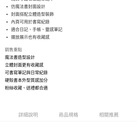
仿魔法書封面設計
街口支付
封面搭配立體造型裝飾
悠遊付
內頁可用於書寫紀錄
適合日記、手帳、靈感筆記
AFTEE先享後付
擺放展示也有收藏感
相關說明
【關於「AFTEE先享後付」】
銷售重點
ATM付款
AFTEE先享後付是「在收到商品之後才付款」的支付方式。 讓您購物簡單
便利好安心！
魔法書造型設計
１．簡單：不需註冊會員、不需綁卡、不需儲值。
立體封面更有收藏感
運送方式
２．便利：只要手機號碼，簡訊認證，即可結帳。
可書寫筆記與日常紀錄
３．安心：先確認商品／服務後，再付款。
全家付款取貨
硬殼書本外型質感加分
每筆NT$60，滿NT$499(含以上)免運費
【「AFTEE先享後付」結帳流程】
粉絲收藏、送禮都合適
１．於結帳方式選擇「AFTEE先享後付」後，將跳轉至「AFTEE先享後付」
付款後全家取貨
結帳頁面，進行簡訊認證並確認金額後，即可完成結帳。
２．訂單成立數日內，您將收到繳費通知簡訊。
每筆NT$60，滿NT$499(含以上)免運費
３．收到繳費通知簡訊後14天內，點擊此簡訊中的連結，可透過四大超商／
ATM／網路銀行／等多元方式進行付款，方視為交易完成。
7-11付款取貨
詳細說明
商品規格
相關推薦
※ 請注意：結帳手續完成當下不需立刻繳費，但若您需要取消訂單，請聯絡
每筆NT$60，滿NT$499(含以上)免運費
購買商品的店家。未經商家同意取消之訂單仍視為有效，需透過AFTEE先享
後付繳納相關費用。
付款後7-11取貨
※ 交易是否成功請以「AFTEE先享後付 」之結帳頁面顯示為準，若有關於