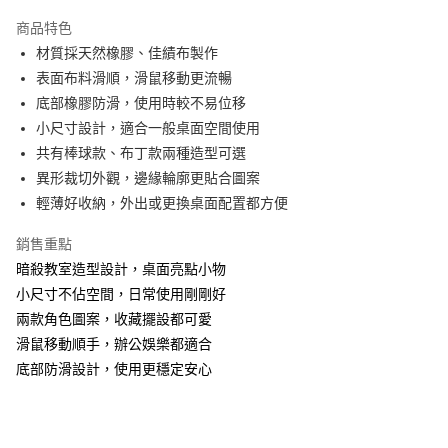
LINE Pay
商品特色
Apple Pay
材質採天然橡膠、佳績布製作
表面布料滑順，滑鼠移動更流暢
街口支付
底部橡膠防滑，使用時較不易位移
悠遊付
小尺寸設計，適合一般桌面空間使用
共有棒球款、布丁款兩種造型可選
AFTEE先享後付
異形裁切外觀，邊緣輪廓更貼合圖案
相關說明
輕薄好收納，外出或更換桌面配置都方便
【關於「AFTEE先享後付」】
ATM付款
AFTEE先享後付是「在收到商品之後才付款」的支付方式。 讓您購物簡單
便利好安心！
銷售重點
１．簡單：不需註冊會員、不需綁卡、不需儲值。
暗殺教室造型設計，桌面亮點小物
運送方式
２．便利：只要手機號碼，簡訊認證，即可結帳。
小尺寸不佔空間，日常使用剛剛好
３．安心：先確認商品／服務後，再付款。
全家付款取貨
兩款角色圖案，收藏擺設都可愛
每筆NT$60，滿NT$499(含以上)免運費
【「AFTEE先享後付」結帳流程】
滑鼠移動順手，辦公娛樂都適合
１．於結帳方式選擇「AFTEE先享後付」後，將跳轉至「AFTEE先享後付」
付款後全家取貨
底部防滑設計，使用更穩定安心
結帳頁面，進行簡訊認證並確認金額後，即可完成結帳。
２．訂單成立數日內，您將收到繳費通知簡訊。
每筆NT$60，滿NT$499(含以上)免運費
３．收到繳費通知簡訊後14天內，點擊此簡訊中的連結，可透過四大超商／
ATM／網路銀行／等多元方式進行付款，方視為交易完成。
7-11付款取貨
※ 請注意：結帳手續完成當下不需立刻繳費，但若您需要取消訂單，請聯絡