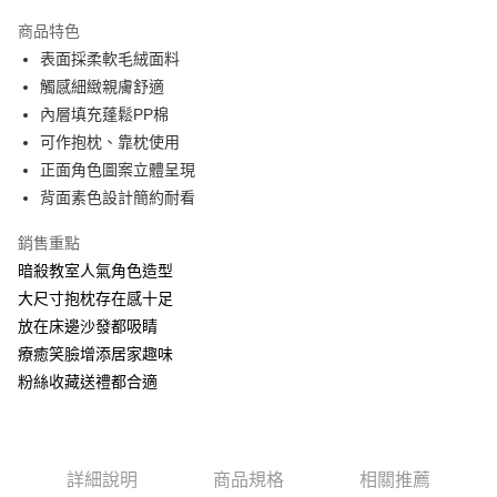
LINE Pay
商品特色
Apple Pay
表面採柔軟毛絨面料
觸感細緻親膚舒適
街口支付
內層填充蓬鬆PP棉
悠遊付
可作抱枕、靠枕使用
正面角色圖案立體呈現
AFTEE先享後付
背面素色設計簡約耐看
相關說明
【關於「AFTEE先享後付」】
銷售重點
ATM付款
AFTEE先享後付是「在收到商品之後才付款」的支付方式。 讓您購物簡單
便利好安心！
暗殺教室人氣角色造型
１．簡單：不需註冊會員、不需綁卡、不需儲值。
大尺寸抱枕存在感十足
運送方式
２．便利：只要手機號碼，簡訊認證，即可結帳。
放在床邊沙發都吸睛
３．安心：先確認商品／服務後，再付款。
全家付款取貨
療癒笑臉增添居家趣味
每筆NT$60，滿NT$499(含以上)免運費
【「AFTEE先享後付」結帳流程】
粉絲收藏送禮都合適
１．於結帳方式選擇「AFTEE先享後付」後，將跳轉至「AFTEE先享後付」
付款後全家取貨
結帳頁面，進行簡訊認證並確認金額後，即可完成結帳。
２．訂單成立數日內，您將收到繳費通知簡訊。
每筆NT$60，滿NT$499(含以上)免運費
３．收到繳費通知簡訊後14天內，點擊此簡訊中的連結，可透過四大超商／
ATM／網路銀行／等多元方式進行付款，方視為交易完成。
7-11付款取貨
詳細說明
商品規格
相關推薦
※ 請注意：結帳手續完成當下不需立刻繳費，但若您需要取消訂單，請聯絡