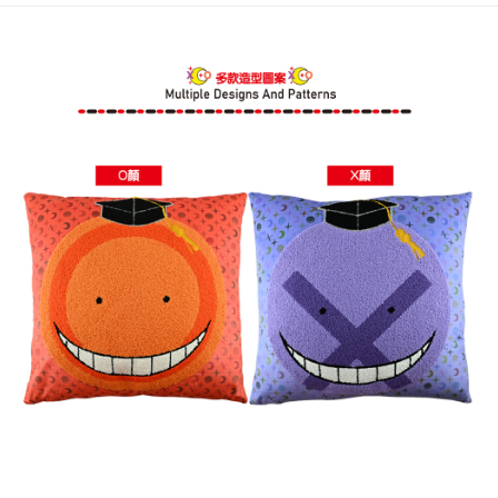
每筆NT$60，滿NT$499(含以上)免運費
購買商品的店家。未經商家同意取消之訂單仍視為有效，需透過AFTEE先享
後付繳納相關費用。
付款後7-11取貨
※ 交易是否成功請以「AFTEE先享後付 」之結帳頁面顯示為準，若有關於
是否繳費成功／繳費後需取消欲退款等相關疑問，請聯繫「AFTEE先享後付
每筆NT$60，滿NT$499(含以上)免運費
客戶支援中心」
https://netprotections.freshdesk.com/support/home
宅配
【注意事項】
１．透過由恩沛科技股份有限公司提供之「AFTEE先享後付」服務完成之交
每筆NT$120，滿NT$499(含以上)免運費
易，需依本服務之必要範圍內提供個人資料，並將交易相關給付款項請求債
權轉讓予恩沛科技股份有限公司。
海外宅配
查看運費
２．關於個人資料處理事宜，請瀏覽以下網址：
https://aftee.tw/terms/#terms3
３．未成年的使用者請事先徵得法定代理人或監護人之同意方可使用
「AFTEE先享後付」，若未經同意申辦者引起之損失，本公司不負相關責
任。
４．使用「AFTEE先享後付」時，將依據個別帳號之用戶狀況，依本公司即
時審查核予不同之上限額度；若仍有額度不足之情形，本公司將視審查結果
請求用戶進行身份認證。
５．嚴禁一人註冊多個帳號或使用他人資訊註冊。若發現惡意使用之情形，
恩沛科技股份有限公司將有權停止該用戶之使用額度並採取法律行動。