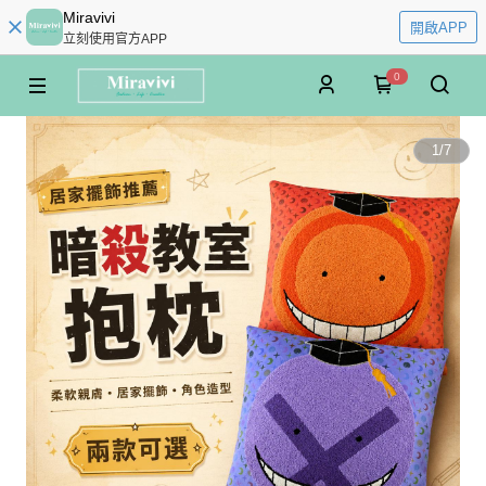
Miravivi
開啟APP
立刻使用官方APP
0
1
/
7