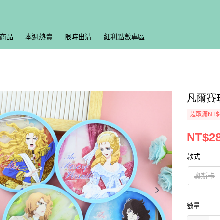
商品
本週熱賣
限時出清
紅利點數專區
凡爾賽
超取滿NT$
NT$2
款式
奧斯卡
數量