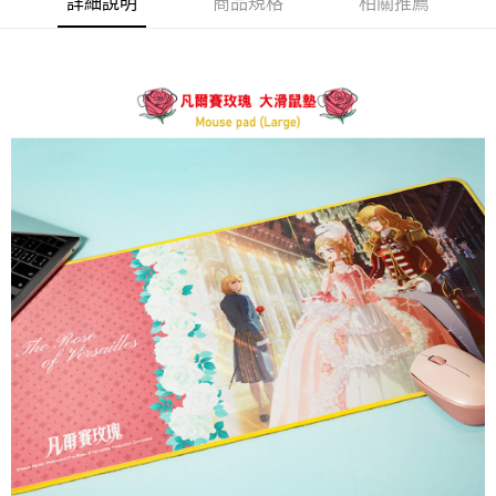
詳細說明
商品規格
相關推薦
是否繳費成功／繳費後需取消欲退款等相關疑問，請聯繫「AFTEE先享後付
每筆NT$60，滿NT$499(含以上)免運費
客戶支援中心」
https://netprotections.freshdesk.com/support/home
宅配
【注意事項】
１．透過由恩沛科技股份有限公司提供之「AFTEE先享後付」服務完成之交
每筆NT$120，滿NT$499(含以上)免運費
易，需依本服務之必要範圍內提供個人資料，並將交易相關給付款項請求債
權轉讓予恩沛科技股份有限公司。
海外宅配
查看運費
２．關於個人資料處理事宜，請瀏覽以下網址：
https://aftee.tw/terms/#terms3
３．未成年的使用者請事先徵得法定代理人或監護人之同意方可使用
「AFTEE先享後付」，若未經同意申辦者引起之損失，本公司不負相關責
任。
４．使用「AFTEE先享後付」時，將依據個別帳號之用戶狀況，依本公司即
時審查核予不同之上限額度；若仍有額度不足之情形，本公司將視審查結果
請求用戶進行身份認證。
５．嚴禁一人註冊多個帳號或使用他人資訊註冊。若發現惡意使用之情形，
恩沛科技股份有限公司將有權停止該用戶之使用額度並採取法律行動。