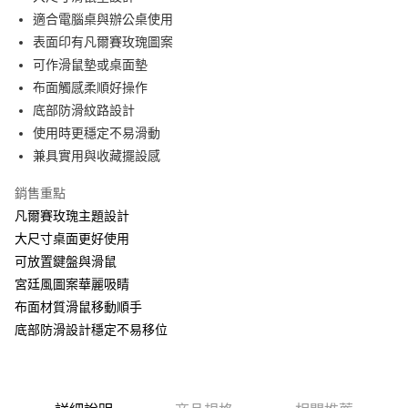
適合電腦桌與辦公桌使用
街口支付
表面印有凡爾賽玫瑰圖案
悠遊付
可作滑鼠墊或桌面墊
布面觸感柔順好操作
AFTEE先享後付
底部防滑紋路設計
相關說明
使用時更穩定不易滑動
【關於「AFTEE先享後付」】
ATM付款
AFTEE先享後付是「在收到商品之後才付款」的支付方式。 讓您購物簡單
兼具實用與收藏擺設感
便利好安心！
１．簡單：不需註冊會員、不需綁卡、不需儲值。
銷售重點
運送方式
２．便利：只要手機號碼，簡訊認證，即可結帳。
凡爾賽玫瑰主題設計
３．安心：先確認商品／服務後，再付款。
全家付款取貨
大尺寸桌面更好使用
每筆NT$60，滿NT$499(含以上)免運費
【「AFTEE先享後付」結帳流程】
可放置鍵盤與滑鼠
１．於結帳方式選擇「AFTEE先享後付」後，將跳轉至「AFTEE先享後付」
付款後全家取貨
宮廷風圖案華麗吸睛
結帳頁面，進行簡訊認證並確認金額後，即可完成結帳。
２．訂單成立數日內，您將收到繳費通知簡訊。
每筆NT$60，滿NT$499(含以上)免運費
布面材質滑鼠移動順手
３．收到繳費通知簡訊後14天內，點擊此簡訊中的連結，可透過四大超商／
底部防滑設計穩定不易移位
ATM／網路銀行／等多元方式進行付款，方視為交易完成。
7-11付款取貨
※ 請注意：結帳手續完成當下不需立刻繳費，但若您需要取消訂單，請聯絡
每筆NT$60，滿NT$499(含以上)免運費
購買商品的店家。未經商家同意取消之訂單仍視為有效，需透過AFTEE先享
後付繳納相關費用。
付款後7-11取貨
※ 交易是否成功請以「AFTEE先享後付 」之結帳頁面顯示為準，若有關於