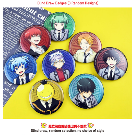
是否繳費成功／繳費後需取消欲退款等相關疑問，請聯繫「AFTEE先享後付
每筆NT$60，滿NT$499(含以上)免運費
客戶支援中心」
https://netprotections.freshdesk.com/support/home
宅配
【注意事項】
１．透過由恩沛科技股份有限公司提供之「AFTEE先享後付」服務完成之交
每筆NT$120，滿NT$499(含以上)免運費
易，需依本服務之必要範圍內提供個人資料，並將交易相關給付款項請求債
權轉讓予恩沛科技股份有限公司。
海外宅配
查看運費
２．關於個人資料處理事宜，請瀏覽以下網址：
https://aftee.tw/terms/#terms3
３．未成年的使用者請事先徵得法定代理人或監護人之同意方可使用
「AFTEE先享後付」，若未經同意申辦者引起之損失，本公司不負相關責
任。
４．使用「AFTEE先享後付」時，將依據個別帳號之用戶狀況，依本公司即
時審查核予不同之上限額度；若仍有額度不足之情形，本公司將視審查結果
請求用戶進行身份認證。
５．嚴禁一人註冊多個帳號或使用他人資訊註冊。若發現惡意使用之情形，
恩沛科技股份有限公司將有權停止該用戶之使用額度並採取法律行動。