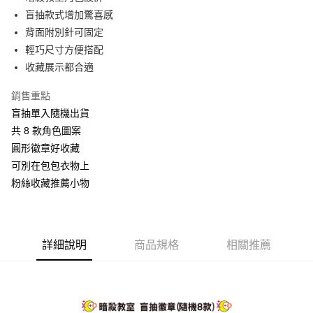
盲抽款式增加驚喜感
街口支付
背面附別針可固定
悠遊付
輕巧尺寸方便搭配
收藏展示都合適
AFTEE先享後付
相關說明
銷售重點
【關於「AFTEE先享後付」】
盲抽單入隨機出貨
ATM付款
AFTEE先享後付是「在收到商品之後才付款」的支付方式。 讓您購物簡單
便利好安心！
共 8 款角色圖案
１．簡單：不需註冊會員、不需綁卡、不需儲值。
圓形徽章好收藏
運送方式
２．便利：只要手機號碼，簡訊認證，即可結帳。
可別在包包衣物上
３．安心：先確認商品／服務後，再付款。
全家付款取貨
粉絲收藏推薦小物
每筆NT$60，滿NT$499(含以上)免運費
【「AFTEE先享後付」結帳流程】
１．於結帳方式選擇「AFTEE先享後付」後，將跳轉至「AFTEE先享後付」
付款後全家取貨
結帳頁面，進行簡訊認證並確認金額後，即可完成結帳。
２．訂單成立數日內，您將收到繳費通知簡訊。
每筆NT$60，滿NT$499(含以上)免運費
３．收到繳費通知簡訊後14天內，點擊此簡訊中的連結，可透過四大超商／
詳細說明
商品規格
相關推薦
ATM／網路銀行／等多元方式進行付款，方視為交易完成。
7-11付款取貨
※ 請注意：結帳手續完成當下不需立刻繳費，但若您需要取消訂單，請聯絡
每筆NT$60，滿NT$499(含以上)免運費
購買商品的店家。未經商家同意取消之訂單仍視為有效，需透過AFTEE先享
後付繳納相關費用。
付款後7-11取貨
※ 交易是否成功請以「AFTEE先享後付 」之結帳頁面顯示為準，若有關於