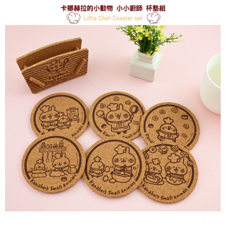
是否繳費成功／繳費後需取消欲退款等相關疑問，請聯繫「AFTEE先享後付
每筆NT$60，滿NT$499(含以上)免運費
客戶支援中心」
https://netprotections.freshdesk.com/support/home
宅配
【注意事項】
１．透過由恩沛科技股份有限公司提供之「AFTEE先享後付」服務完成之交
每筆NT$120，滿NT$499(含以上)免運費
易，需依本服務之必要範圍內提供個人資料，並將交易相關給付款項請求債
權轉讓予恩沛科技股份有限公司。
海外宅配
查看運費
２．關於個人資料處理事宜，請瀏覽以下網址：
https://aftee.tw/terms/#terms3
３．未成年的使用者請事先徵得法定代理人或監護人之同意方可使用
「AFTEE先享後付」，若未經同意申辦者引起之損失，本公司不負相關責
任。
４．使用「AFTEE先享後付」時，將依據個別帳號之用戶狀況，依本公司即
時審查核予不同之上限額度；若仍有額度不足之情形，本公司將視審查結果
請求用戶進行身份認證。
５．嚴禁一人註冊多個帳號或使用他人資訊註冊。若發現惡意使用之情形，
恩沛科技股份有限公司將有權停止該用戶之使用額度並採取法律行動。