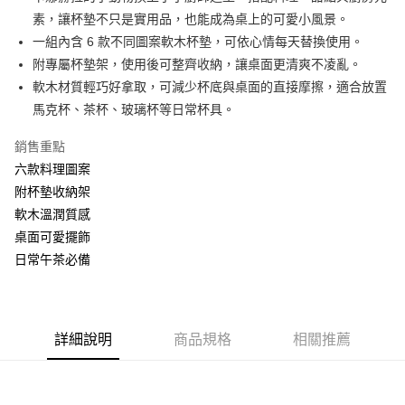
素，讓杯墊不只是實用品，也能成為桌上的可愛小風景。
街口支付
一組內含 6 款不同圖案軟木杯墊，可依心情每天替換使用。
悠遊付
附專屬杯墊架，使用後可整齊收納，讓桌面更清爽不凌亂。
軟木材質輕巧好拿取，可減少杯底與桌面的直接摩擦，適合放置
AFTEE先享後付
馬克杯、茶杯、玻璃杯等日常杯具。
相關說明
【關於「AFTEE先享後付」】
銷售重點
ATM付款
AFTEE先享後付是「在收到商品之後才付款」的支付方式。 讓您購物簡單
便利好安心！
六款料理圖案
１．簡單：不需註冊會員、不需綁卡、不需儲值。
附杯墊收納架
運送方式
２．便利：只要手機號碼，簡訊認證，即可結帳。
軟木溫潤質感
３．安心：先確認商品／服務後，再付款。
全家付款取貨
桌面可愛擺飾
每筆NT$60，滿NT$499(含以上)免運費
【「AFTEE先享後付」結帳流程】
日常午茶必備
１．於結帳方式選擇「AFTEE先享後付」後，將跳轉至「AFTEE先享後付」
付款後全家取貨
結帳頁面，進行簡訊認證並確認金額後，即可完成結帳。
２．訂單成立數日內，您將收到繳費通知簡訊。
每筆NT$60，滿NT$499(含以上)免運費
３．收到繳費通知簡訊後14天內，點擊此簡訊中的連結，可透過四大超商／
ATM／網路銀行／等多元方式進行付款，方視為交易完成。
7-11付款取貨
詳細說明
商品規格
相關推薦
※ 請注意：結帳手續完成當下不需立刻繳費，但若您需要取消訂單，請聯絡
每筆NT$60，滿NT$499(含以上)免運費
購買商品的店家。未經商家同意取消之訂單仍視為有效，需透過AFTEE先享
後付繳納相關費用。
付款後7-11取貨
※ 交易是否成功請以「AFTEE先享後付 」之結帳頁面顯示為準，若有關於