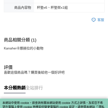
商品內容物
杯墊x6、杯墊架x1組
客服
商品相關分類 (1)
Kanahei卡娜赫拉的小動物
評價
喜歡這個商品嗎？購買後給他一個好評吧
本分類熱銷
全站排行
本網站中使用 cookie，欲查詢有關本網站使用 cookie 方式之詳情，及若您不希
熱門標籤
望在電腦上使用 cookie 時應如何變更電腦的 cookie 設定，請參閱本網站「
隱私