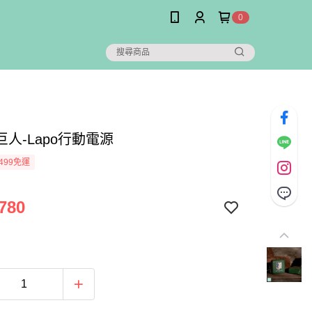
0
人-Lapo行動電源
499免運
780