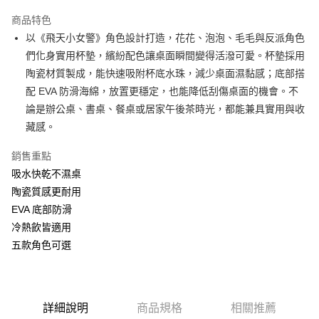
LINE Pay
商品特色
Apple Pay
以《飛天小女警》角色設計打造，花花、泡泡、毛毛與反派角色
們化身實用杯墊，繽紛配色讓桌面瞬間變得活潑可愛。杯墊採用
街口支付
陶瓷材質製成，能快速吸附杯底水珠，減少桌面濕黏感；底部搭
悠遊付
配 EVA 防滑海綿，放置更穩定，也能降低刮傷桌面的機會。不
論是辦公桌、書桌、餐桌或居家午後茶時光，都能兼具實用與收
AFTEE先享後付
藏感。
相關說明
【關於「AFTEE先享後付」】
銷售重點
ATM付款
AFTEE先享後付是「在收到商品之後才付款」的支付方式。 讓您購物簡單
便利好安心！
吸水快乾不濕桌
１．簡單：不需註冊會員、不需綁卡、不需儲值。
陶瓷質感更耐用
運送方式
２．便利：只要手機號碼，簡訊認證，即可結帳。
EVA 底部防滑
３．安心：先確認商品／服務後，再付款。
全家付款取貨
冷熱飲皆適用
每筆NT$60，滿NT$499(含以上)免運費
【「AFTEE先享後付」結帳流程】
五款角色可選
１．於結帳方式選擇「AFTEE先享後付」後，將跳轉至「AFTEE先享後付」
付款後全家取貨
結帳頁面，進行簡訊認證並確認金額後，即可完成結帳。
２．訂單成立數日內，您將收到繳費通知簡訊。
每筆NT$60，滿NT$499(含以上)免運費
３．收到繳費通知簡訊後14天內，點擊此簡訊中的連結，可透過四大超商／
ATM／網路銀行／等多元方式進行付款，方視為交易完成。
7-11付款取貨
詳細說明
商品規格
相關推薦
※ 請注意：結帳手續完成當下不需立刻繳費，但若您需要取消訂單，請聯絡