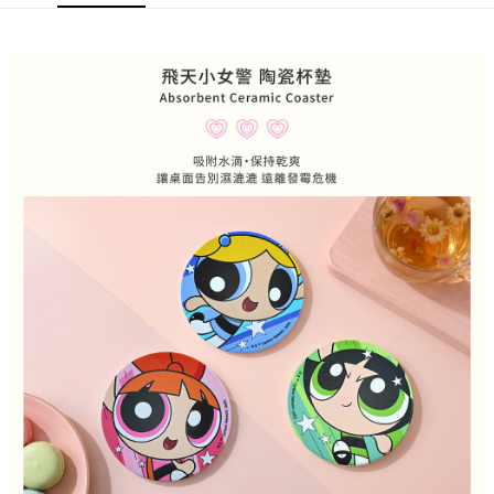
每筆NT$60，滿NT$499(含以上)免運費
購買商品的店家。未經商家同意取消之訂單仍視為有效，需透過AFTEE先享
後付繳納相關費用。
付款後7-11取貨
※ 交易是否成功請以「AFTEE先享後付 」之結帳頁面顯示為準，若有關於
是否繳費成功／繳費後需取消欲退款等相關疑問，請聯繫「AFTEE先享後付
每筆NT$60，滿NT$499(含以上)免運費
客戶支援中心」
https://netprotections.freshdesk.com/support/home
宅配
【注意事項】
１．透過由恩沛科技股份有限公司提供之「AFTEE先享後付」服務完成之交
每筆NT$120，滿NT$499(含以上)免運費
易，需依本服務之必要範圍內提供個人資料，並將交易相關給付款項請求債
權轉讓予恩沛科技股份有限公司。
海外宅配
查看運費
２．關於個人資料處理事宜，請瀏覽以下網址：
https://aftee.tw/terms/#terms3
３．未成年的使用者請事先徵得法定代理人或監護人之同意方可使用
「AFTEE先享後付」，若未經同意申辦者引起之損失，本公司不負相關責
任。
４．使用「AFTEE先享後付」時，將依據個別帳號之用戶狀況，依本公司即
時審查核予不同之上限額度；若仍有額度不足之情形，本公司將視審查結果
請求用戶進行身份認證。
５．嚴禁一人註冊多個帳號或使用他人資訊註冊。若發現惡意使用之情形，
恩沛科技股份有限公司將有權停止該用戶之使用額度並採取法律行動。