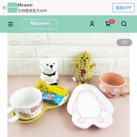
Miravivi
開啟APP
立刻使用官方APP
0
1
/
5