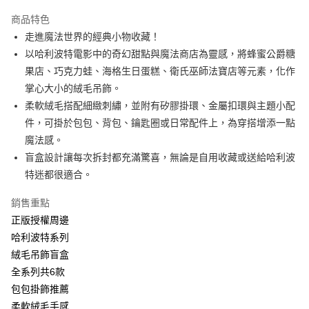
LINE Pay
商品特色
Apple Pay
走進魔法世界的經典小物收藏！
以哈利波特電影中的奇幻甜點與魔法商店為靈感，將蜂蜜公爵糖
街口支付
果店、巧克力蛙、海格生日蛋糕、衛氏巫師法寶店等元素，化作
悠遊付
掌心大小的絨毛吊飾。
柔軟絨毛搭配細緻刺繡，並附有矽膠掛環、金屬扣環與主題小配
AFTEE先享後付
件，可掛於包包、背包、鑰匙圈或日常配件上，為穿搭增添一點
相關說明
魔法感。
【關於「AFTEE先享後付」】
ATM付款
AFTEE先享後付是「在收到商品之後才付款」的支付方式。 讓您購物簡單
盲盒設計讓每次拆封都充滿驚喜，無論是自用收藏或送給哈利波
便利好安心！
特迷都很適合。
１．簡單：不需註冊會員、不需綁卡、不需儲值。
運送方式
２．便利：只要手機號碼，簡訊認證，即可結帳。
銷售重點
３．安心：先確認商品／服務後，再付款。
全家付款取貨
正版授權周邊
每筆NT$60，滿NT$499(含以上)免運費
【「AFTEE先享後付」結帳流程】
哈利波特系列
１．於結帳方式選擇「AFTEE先享後付」後，將跳轉至「AFTEE先享後付」
付款後全家取貨
絨毛吊飾盲盒
結帳頁面，進行簡訊認證並確認金額後，即可完成結帳。
２．訂單成立數日內，您將收到繳費通知簡訊。
每筆NT$60，滿NT$499(含以上)免運費
全系列共6款
３．收到繳費通知簡訊後14天內，點擊此簡訊中的連結，可透過四大超商／
包包掛飾推薦
ATM／網路銀行／等多元方式進行付款，方視為交易完成。
7-11付款取貨
※ 請注意：結帳手續完成當下不需立刻繳費，但若您需要取消訂單，請聯絡
柔軟絨毛手感