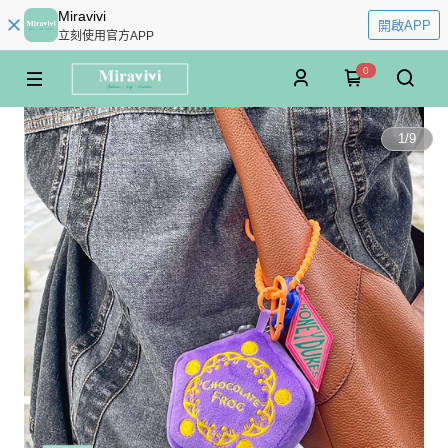
Miravivi
開啟APP
立刻使用官方APP
0
1
/
9