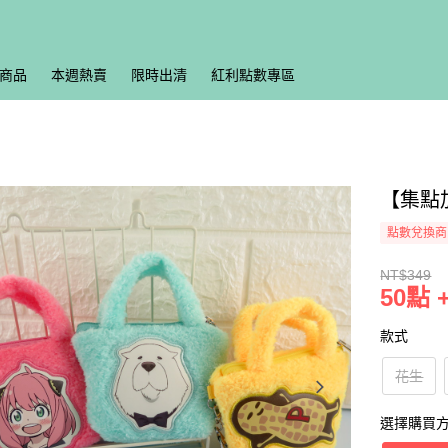
商品
本週熱賣
限時出清
紅利點數專區
【集點
點數兌換商
NT$349
50點 
款式
花生
選擇購買