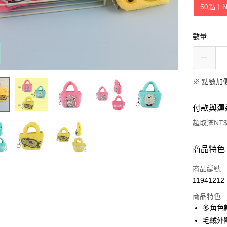
50點
＋
數量
※
點數加
付款與運
超取滿NT$
付款方式
商品特色
信用卡一
商品編號
11941212
超商取貨
商品特色
LINE Pay
多角色
毛絨外
Apple Pay