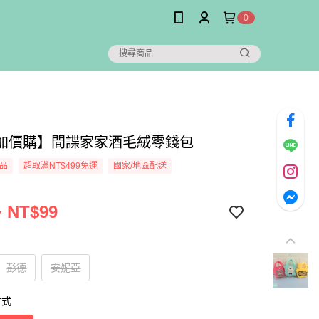
0
加價購】間諜家家酒毛絨零錢包
品
超取滿NT$499免運
國家/地區配送
+ NT$99
彭德
安妮亞
方式