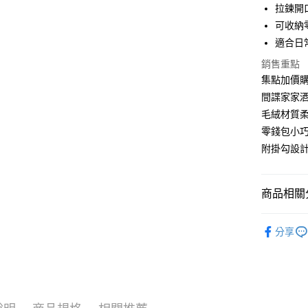
拉鍊開
街口支付
可收納
適合日
悠遊付
銷售重點
AFTEE先
集點加價
相關說明
間諜家家
【關於「A
ATM付款
毛絨材質
AFTEE
便利好安
零錢包小
１．簡單
附掛勾設
２．便利
運送方式
３．安心
全家付款
【「AFT
商品相關分
每筆NT$6
１．於結帳
付」結帳
紅利點數
付款後全
２．訂單
分享
３．收到繳
每筆NT$6
／ATM／
※ 請注意
7-11付款
絡購買商品
先享後付
每筆NT$6
※ 交易是