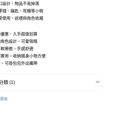
口設計，物品不易掉落
零錢、鑰匙、耳機等小物
常使用、送禮與角色收藏
享後付
購優惠，入手超值划算
酒角色設計，可愛吸睛
FTEE先享後付」】
柔軟療癒，手感舒適
先享後付是「在收到商品之後才付款」的支付方式。 讓您購物簡單
心！
巧實用，收納隨身小物方便
：不需註冊會員、不需綁卡、不需儲值。
計，可掛包包外出攜帶
：只要手機號碼，簡訊認證，即可結帳。
：先確認商品／服務後，再付款。
取貨
EE先享後付」結帳流程】
類 (1)
0，滿NT$499(含以上)免運費
方式選擇「AFTEE先享後付」後，將跳轉至「AFTEE先享後
頁面，進行簡訊認證並確認金額後，即可完成結帳。
加價購
家取貨
成立數日內，您將收到繳費通知簡訊。
客服
費通知簡訊後14天內，點擊此簡訊中的連結，可透過四大超商
0，滿NT$499(含以上)免運費
網路銀行／等多元方式進行付款，方視為交易完成。
：結帳手續完成當下不需立刻繳費，但若您需要取消訂單，請聯
取貨
的店家。未經商家同意取消之訂單仍視為有效，需透過AFTEE
繳納相關費用。
0，滿NT$499(含以上)免運費
否成功請以「AFTEE先享後付 」之結帳頁面顯示為準，若有關於