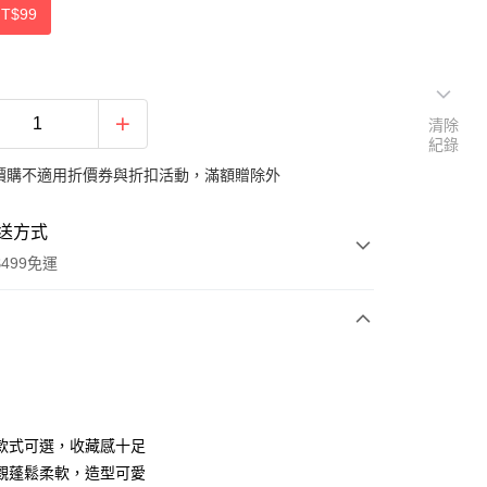
NT$99
清除
紀錄
價購不適用折價券與折扣活動，滿額贈除外
送方式
499免運
次付款
付款
款式可選，收藏感十足
觀蓬鬆柔軟，造型可愛