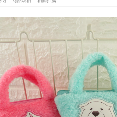
說明
商品規格
相關推薦
是否繳費成
付款後7-1
付客戶支
每筆NT$6
【注意事
宅配
１．透過由
交易，需
每筆NT$1
求債權轉
２．關於
海外宅配
https://aft
３．未成
「AFTE
任。
４．使用「
即時審查
結果請求
５．嚴禁
形，恩沛
動。