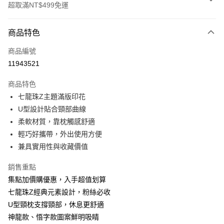
超取滿NT$499免運
付款方式
商品特色
信用卡一次付款
商品編號
超商取貨付款
11943521
LINE Pay
商品特色
Apple Pay
七龍珠Z主題滿版印花
U型設計貼合頸部曲線
街口支付
柔軟材質，靠枕觸感舒適
悠遊付
輕巧好攜帶，外出使用方便
兼具實用性與收藏價值
AFTEE先享後付
相關說明
銷售重點
【關於「AFTEE先享後付」】
集點加價購優惠，入手超值划算
ATM付款
AFTEE先享後付是「在收到商品之後才付款」的支付方式。 讓您購物簡單
便利好安心！
七龍珠Z經典元素設計，粉絲必收
１．簡單：不需註冊會員、不需綁卡、不需儲值。
U型頸枕支撐頸部，休息更舒適
運送方式
２．便利：只要手機號碼，簡訊認證，即可結帳。
神龍款、悟字款圖案鮮明吸睛
３．安心：先確認商品／服務後，再付款。
全家付款取貨