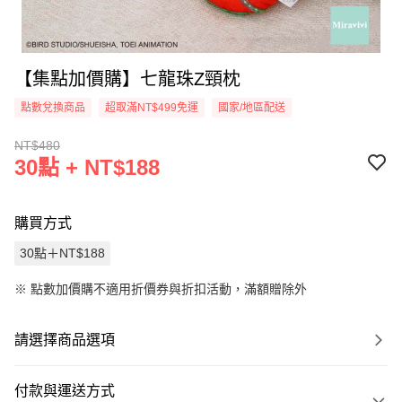
【集點加價購】七龍珠Z頸枕
點數兌換商品
超取滿NT$499免運
國家/地區配送
NT$480
30點 + NT$188
購買方式
30點＋NT$188
※
點數加價購不適用折價券與折扣活動，滿額贈除外
請選擇商品選項
付款與運送方式