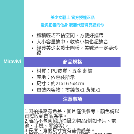
每筆NT$60，滿NT$499(含以上)免運費
購買商品的店家。未經商家同意取消之訂單仍視為有效，需透過AFTEE先享
後付繳納相關費用。
付款後7-11取貨
※ 交易是否成功請以「AFTEE先享後付 」之結帳頁面顯示為準，若有關於
美少女戰士 官方授權正品
是否繳費成功／繳費後需取消欲退款等相關疑問，請聯繫「AFTEE先享後付
每筆NT$60，滿NT$499(含以上)免運費
客戶支援中心」
https://netprotections.freshdesk.com/support/home
愛與正義的化身 我要代替月亮逞罰你
宅配
體積輕巧不佔空間，方便好攜帶
【注意事項】
１．透過由恩沛科技股份有限公司提供之「AFTEE先享後付」服務完成之交
每筆NT$120，滿NT$499(含以上)免運費
大小容量適中，收納小物也超適合
易，需依本服務之必要範圍內提供個人資料，並將交易相關給付款項請求債
經典美少女戰士圖樣，美戰迷一定要珍
權轉讓予恩沛科技股份有限公司。
藏
２．關於個人資料處理事宜，請瀏覽以下網址：
Miravivi
商品規格
https://aftee.tw/terms/#terms3
３．未成年的使用者請事先徵得法定代理人或監護人之同意方可使用
材質：PU皮質、五金 刺繡
「AFTEE先享後付」，若未經同意申辦者引起之損失，本公司不負相關責
產地：依包裝所示
任。
尺寸：約21x16.5x4cm
４．使用「AFTEE先享後付」時，將依據個別帳號之用戶狀況，依本公司即
時審查核予不同之上限額度；若仍有額度不足之情形，本公司將視審查結果
包裝內容物：零錢包x1 背繩x1
請求用戶進行身份認證。
注意事項
５．嚴禁一人註冊多個帳號或使用他人資訊註冊。若發現惡意使用之情形，
恩沛科技股份有限公司將有權停止該用戶之使用額度並採取法律行動。
1.因拍攝略有色差，圖片僅供參考，顏色請以
實際收到商品為準。
2.商品不包含協助拍攝之物品(例如卡片、電
池、手機、零錢等)。
3.長度、寬度尺寸會有些微誤差。