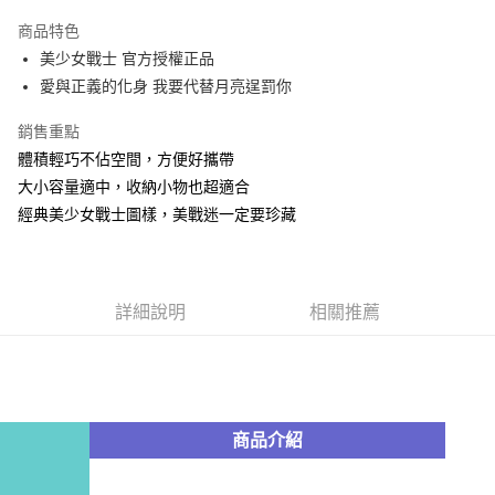
LINE Pay
商品特色
Apple Pay
美少女戰士 官方授權正品
愛與正義的化身 我要代替月亮逞罰你
街口支付
銷售重點
悠遊付
體積輕巧不佔空間，方便好攜帶
AFTEE先享後付
大小容量適中，收納小物也超適合
相關說明
經典美少女戰士圖樣，美戰迷一定要珍藏
【關於「AFTEE先享後付」】
ATM付款
AFTEE先享後付是「在收到商品之後才付款」的支付方式。 讓您購物簡單
便利好安心！
１．簡單：不需註冊會員、不需綁卡、不需儲值。
運送方式
２．便利：只要手機號碼，簡訊認證，即可結帳。
詳細說明
相關推薦
３．安心：先確認商品／服務後，再付款。
全家付款取貨
每筆NT$60，滿NT$499(含以上)免運費
【「AFTEE先享後付」結帳流程】
１．於結帳方式選擇「AFTEE先享後付」後，將跳轉至「AFTEE先享後付」
付款後全家取貨
結帳頁面，進行簡訊認證並確認金額後，即可完成結帳。
２．訂單成立數日內，您將收到繳費通知簡訊。
每筆NT$60，滿NT$499(含以上)免運費
商品介紹
３．收到繳費通知簡訊後14天內，點擊此簡訊中的連結，可透過四大超商／
ATM／網路銀行／等多元方式進行付款，方視為交易完成。
7-11付款取貨
※ 請注意：結帳手續完成當下不需立刻繳費，但若您需要取消訂單，請聯絡