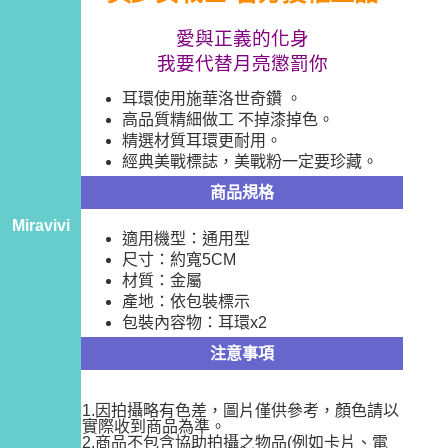
每筆NT$60，滿NT$499(含以上)免運費
購買商品的店家。未經商家同意取消之訂單仍視為有效，需透過AFTEE先享
後付繳納相關費用。
愛與正義的化身
付款後7-11取貨
※ 交易是否成功請以「AFTEE先享後付 」之結帳頁面顯示為準，若有關於
我要代替月亮懲罰你
是否繳費成功／繳費後需取消欲退款等相關疑問，請聯繫「AFTEE先享後付
每筆NT$60，滿NT$499(含以上)免運費
客戶支援中心」
https://netprotections.freshdesk.com/support/home
耳環使用施華洛世奇鑽 。
宅配
高品質精細做工 不掉漆掉色。
【注意事項】
１．透過由恩沛科技股份有限公司提供之「AFTEE先享後付」服務完成之交
每筆NT$120，滿NT$499(含以上)免運費
精選材質耳環更耐用。
易，需依本服務之必要範圍內提供個人資料，並將交易相關給付款項請求債
經典美戰標誌，美戰粉一定要珍藏。
權轉讓予恩沛科技股份有限公司。
２．關於個人資料處理事宜，請瀏覽以下網址：
商品規格
https://aftee.tw/terms/#terms3
Miravivi
３．未成年的使用者請事先徵得法定代理人或監護人之同意方可使用
適用機型：通用型
「AFTEE先享後付」，若未經同意申辦者引起之損失，本公司不負相關責
尺寸：約寬5CM
任。
材質：金屬
４．使用「AFTEE先享後付」時，將依據個別帳號之用戶狀況，依本公司即
時審查核予不同之上限額度；若仍有額度不足之情形，本公司將視審查結果
產地：依包裝標示
請求用戶進行身份認證。
包裝內容物：耳環x2
５．嚴禁一人註冊多個帳號或使用他人資訊註冊。若發現惡意使用之情形，
恩沛科技股份有限公司將有權停止該用戶之使用額度並採取法律行動。
注意事項
1.因拍攝略有色差，圖片僅供參考，顏色請以
實際收到商品為準。
2.商品不包含協助拍攝之物品(例如卡片、電