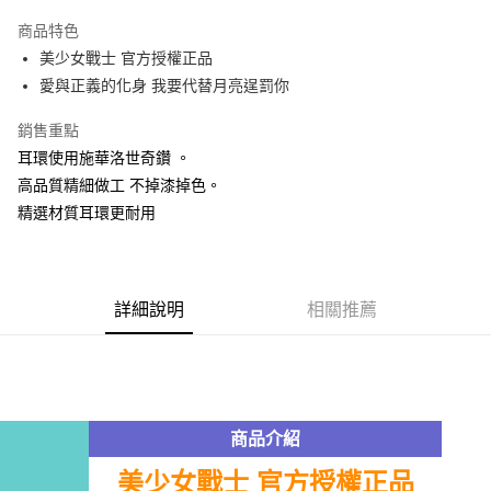
LINE Pay
商品特色
Apple Pay
美少女戰士 官方授權正品
愛與正義的化身 我要代替月亮逞罰你
街口支付
銷售重點
悠遊付
耳環使用施華洛世奇鑽 。
AFTEE先享後付
高品質精細做工 不掉漆掉色。
相關說明
精選材質耳環更耐用
【關於「AFTEE先享後付」】
ATM付款
AFTEE先享後付是「在收到商品之後才付款」的支付方式。 讓您購物簡單
便利好安心！
１．簡單：不需註冊會員、不需綁卡、不需儲值。
運送方式
２．便利：只要手機號碼，簡訊認證，即可結帳。
詳細說明
相關推薦
３．安心：先確認商品／服務後，再付款。
全家付款取貨
每筆NT$60，滿NT$499(含以上)免運費
【「AFTEE先享後付」結帳流程】
１．於結帳方式選擇「AFTEE先享後付」後，將跳轉至「AFTEE先享後付」
付款後全家取貨
結帳頁面，進行簡訊認證並確認金額後，即可完成結帳。
２．訂單成立數日內，您將收到繳費通知簡訊。
每筆NT$60，滿NT$499(含以上)免運費
商品介紹
３．收到繳費通知簡訊後14天內，點擊此簡訊中的連結，可透過四大超商／
ATM／網路銀行／等多元方式進行付款，方視為交易完成。
7-11付款取貨
美少女戰士 官方授權正品
※ 請注意：結帳手續完成當下不需立刻繳費，但若您需要取消訂單，請聯絡