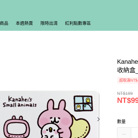
商品
本週熱賣
限時出清
紅利點數專區
Kan
收納盒
超取滿NT$
NT$199
NT$9
數量