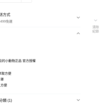
送方式
499免運
清除
紀錄
次付款
付款
拉的小動物正品 官方授權
拿取方便
口罩
又方便
享後付
類 (1)
FTEE先享後付」】