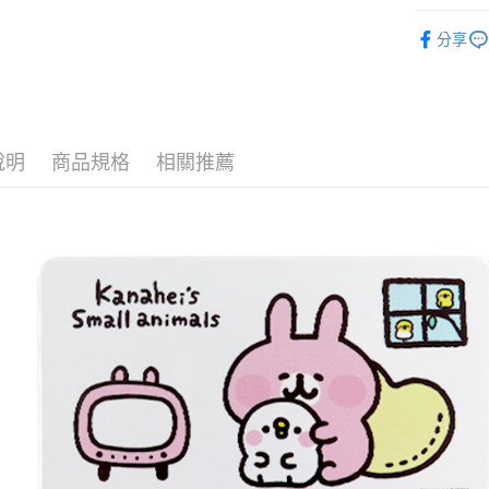
ATM付款
AFTEE
Kanahe
便利好安
分享
１．簡單
２．便利
運送方式
３．安心
全家付款
【「AFT
每筆NT$6
１．於結帳
說明
商品規格
相關推薦
付」結帳
付款後全
２．訂單
３．收到繳
每筆NT$6
／ATM／
※ 請注意
7-11付款
絡購買商品
先享後付
每筆NT$6
※ 交易是
是否繳費成
付款後7-1
付客戶支
每筆NT$6
【注意事
宅配
１．透過由
交易，需
每筆NT$1
求債權轉
２．關於
海外宅配
https://aft