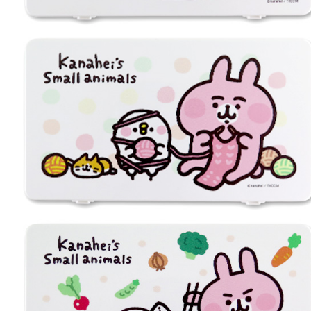
３．未成
「AFTE
任。
４．使用「
即時審查
結果請求
５．嚴禁
形，恩沛
動。