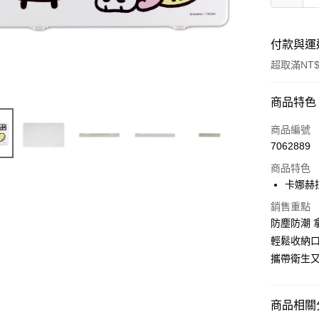
付款與運
超取滿NT$
付款方式
商品特色
信用卡一
商品編號
7062889
超商取貨
商品特色
LINE Pay
卡娜赫
Apple Pay
銷售重點
防塵防潮 
街口支付
輕鬆收納
攜帶衛生
悠遊付
AFTEE先
相關說明
商品相關分
【關於「A