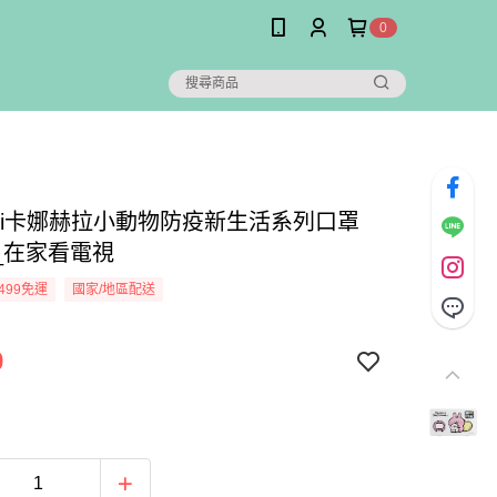
0
ahei卡娜赫拉小動物防疫新生活系列口罩
_在家看電視
499免運
國家/地區配送
9