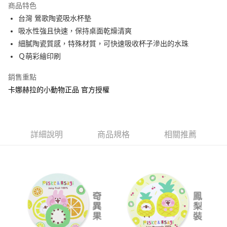
商品特色
Apple Pay
台灣 鶯歌陶瓷吸水杯墊
吸水性強且快速，保持桌面乾燥清爽
街口支付
細膩陶瓷質感，特殊材質，可快速吸收杯子滲出的水珠
悠遊付
Ｑ萌彩繪印刷
AFTEE先享後付
銷售重點
相關說明
卡娜赫拉的小動物正品 官方授權
【關於「AFTEE先享後付」】
ATM付款
AFTEE先享後付是「在收到商品之後才付款」的支付方式。 讓您購物簡單
便利好安心！
１．簡單：不需註冊會員、不需綁卡、不需儲值。
運送方式
２．便利：只要手機號碼，簡訊認證，即可結帳。
詳細說明
商品規格
相關推薦
３．安心：先確認商品／服務後，再付款。
全家付款取貨
每筆NT$60，滿NT$499(含以上)免運費
【「AFTEE先享後付」結帳流程】
１．於結帳方式選擇「AFTEE先享後付」後，將跳轉至「AFTEE先享後付」
付款後全家取貨
結帳頁面，進行簡訊認證並確認金額後，即可完成結帳。
２．訂單成立數日內，您將收到繳費通知簡訊。
每筆NT$60，滿NT$499(含以上)免運費
３．收到繳費通知簡訊後14天內，點擊此簡訊中的連結，可透過四大超商／
ATM／網路銀行／等多元方式進行付款，方視為交易完成。
7-11付款取貨
※ 請注意：結帳手續完成當下不需立刻繳費，但若您需要取消訂單，請聯絡
每筆NT$60，滿NT$499(含以上)免運費
購買商品的店家。未經商家同意取消之訂單仍視為有效，需透過AFTEE先享