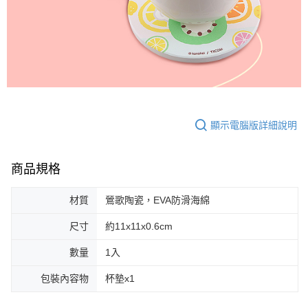
顯示電腦版詳細說明
商品規格
材質
鶯歌陶瓷，EVA防滑海綿
尺寸
約11x11x0.6cm
數量
1入
包裝內容物
杯墊x1