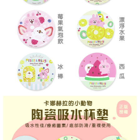
後付繳納相關費用。
付款後7-11取貨
※ 交易是否成功請以「AFTEE先享後付 」之結帳頁面顯示為準，若有關於
是否繳費成功／繳費後需取消欲退款等相關疑問，請聯繫「AFTEE先享後付
每筆NT$60，滿NT$499(含以上)免運費
客戶支援中心」
https://netprotections.freshdesk.com/support/home
宅配
【注意事項】
１．透過由恩沛科技股份有限公司提供之「AFTEE先享後付」服務完成之交
每筆NT$120，滿NT$499(含以上)免運費
易，需依本服務之必要範圍內提供個人資料，並將交易相關給付款項請求債
權轉讓予恩沛科技股份有限公司。
海外宅配
查看運費
２．關於個人資料處理事宜，請瀏覽以下網址：
https://aftee.tw/terms/#terms3
３．未成年的使用者請事先徵得法定代理人或監護人之同意方可使用
「AFTEE先享後付」，若未經同意申辦者引起之損失，本公司不負相關責
任。
４．使用「AFTEE先享後付」時，將依據個別帳號之用戶狀況，依本公司即
時審查核予不同之上限額度；若仍有額度不足之情形，本公司將視審查結果
請求用戶進行身份認證。
５．嚴禁一人註冊多個帳號或使用他人資訊註冊。若發現惡意使用之情形，
恩沛科技股份有限公司將有權停止該用戶之使用額度並採取法律行動。