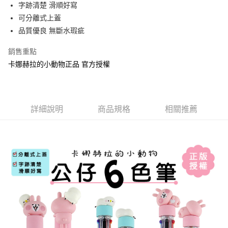
Apple Pay
字跡清楚 滑順好寫
可分離式上蓋
街口支付
品質優良 無斷水瑕疵
悠遊付
銷售重點
AFTEE先享後付
卡娜赫拉的小動物正品 官方授權
相關說明
【關於「AFTEE先享後付」】
ATM付款
AFTEE先享後付是「在收到商品之後才付款」的支付方式。 讓您購物簡單
便利好安心！
詳細說明
商品規格
相關推薦
１．簡單：不需註冊會員、不需綁卡、不需儲值。
運送方式
２．便利：只要手機號碼，簡訊認證，即可結帳。
３．安心：先確認商品／服務後，再付款。
全家付款取貨
每筆NT$60，滿NT$499(含以上)免運費
【「AFTEE先享後付」結帳流程】
１．於結帳方式選擇「AFTEE先享後付」後，將跳轉至「AFTEE先享後付」
付款後全家取貨
結帳頁面，進行簡訊認證並確認金額後，即可完成結帳。
２．訂單成立數日內，您將收到繳費通知簡訊。
每筆NT$60，滿NT$499(含以上)免運費
３．收到繳費通知簡訊後14天內，點擊此簡訊中的連結，可透過四大超商／
ATM／網路銀行／等多元方式進行付款，方視為交易完成。
7-11付款取貨
※ 請注意：結帳手續完成當下不需立刻繳費，但若您需要取消訂單，請聯絡
每筆NT$60，滿NT$499(含以上)免運費
購買商品的店家。未經商家同意取消之訂單仍視為有效，需透過AFTEE先享
後付繳納相關費用。