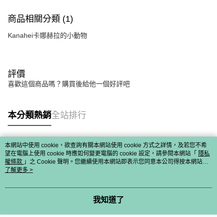
商品相關分類 (1)
Kanahei卡娜赫拉的小動物
評價
喜歡這個商品嗎？購買後給他一個好評吧
本分類熱銷
全站排行
本網站中使用 cookie，欲查詢有關本網站使用 cookie 方式之詳情，及若您不希
熱門標籤
望在電腦上使用 cookie 時應如何變更電腦的 cookie 設定，請參閱本網站「
隱私
權條款
」之 Cookie 聲明。您繼續使用本網站即表示您同意本公司得按本網站使
用條款之 Cookie 聲明使用 cookie。
了解更多 >
我知道了