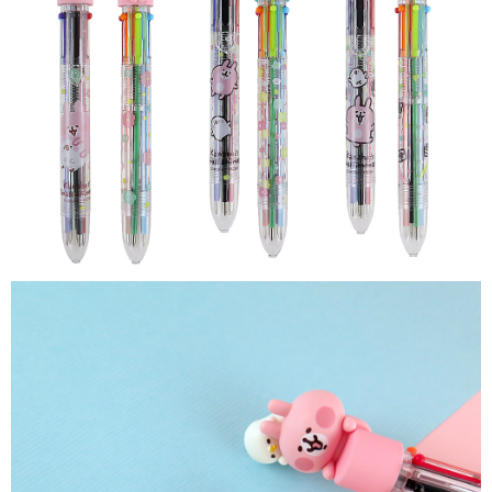
付款後7-11取貨
※ 交易是否成功請以「AFTEE先享後付 」之結帳頁面顯示為準，若有關於
是否繳費成功／繳費後需取消欲退款等相關疑問，請聯繫「AFTEE先享後付
每筆NT$60，滿NT$499(含以上)免運費
客戶支援中心」
https://netprotections.freshdesk.com/support/home
宅配
【注意事項】
１．透過由恩沛科技股份有限公司提供之「AFTEE先享後付」服務完成之交
每筆NT$120，滿NT$499(含以上)免運費
易，需依本服務之必要範圍內提供個人資料，並將交易相關給付款項請求債
權轉讓予恩沛科技股份有限公司。
海外宅配
查看運費
２．關於個人資料處理事宜，請瀏覽以下網址：
https://aftee.tw/terms/#terms3
３．未成年的使用者請事先徵得法定代理人或監護人之同意方可使用
「AFTEE先享後付」，若未經同意申辦者引起之損失，本公司不負相關責
任。
４．使用「AFTEE先享後付」時，將依據個別帳號之用戶狀況，依本公司即
時審查核予不同之上限額度；若仍有額度不足之情形，本公司將視審查結果
請求用戶進行身份認證。
５．嚴禁一人註冊多個帳號或使用他人資訊註冊。若發現惡意使用之情形，
恩沛科技股份有限公司將有權停止該用戶之使用額度並採取法律行動。