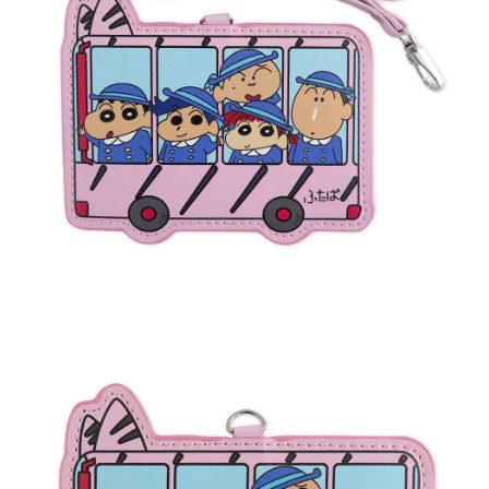
付款後7-11取貨
※ 交易是否成功請以「AFTEE先享後付 」之結帳頁面顯示為準，若有關於
是否繳費成功／繳費後需取消欲退款等相關疑問，請聯繫「AFTEE先享後付
每筆NT$60，滿NT$499(含以上)免運費
客戶支援中心」
https://netprotections.freshdesk.com/support/home
宅配
【注意事項】
１．透過由恩沛科技股份有限公司提供之「AFTEE先享後付」服務完成之交
每筆NT$120，滿NT$499(含以上)免運費
易，需依本服務之必要範圍內提供個人資料，並將交易相關給付款項請求債
權轉讓予恩沛科技股份有限公司。
海外宅配
查看運費
２．關於個人資料處理事宜，請瀏覽以下網址：
https://aftee.tw/terms/#terms3
３．未成年的使用者請事先徵得法定代理人或監護人之同意方可使用
「AFTEE先享後付」，若未經同意申辦者引起之損失，本公司不負相關責
任。
４．使用「AFTEE先享後付」時，將依據個別帳號之用戶狀況，依本公司即
時審查核予不同之上限額度；若仍有額度不足之情形，本公司將視審查結果
請求用戶進行身份認證。
５．嚴禁一人註冊多個帳號或使用他人資訊註冊。若發現惡意使用之情形，
恩沛科技股份有限公司將有權停止該用戶之使用額度並採取法律行動。