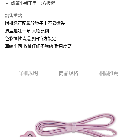
Apple Pay
蠟筆小新正品 官方授權
街口支付
銷售重點
附掛繩可配戴於脖子上不易遺失
悠遊付
造型趣味十足 人物比例
AFTEE先享後付
色彩調性皆還原自官方設定
相關說明
車線牢固 收線仔細不脫線 耐用度高
【關於「AFTEE先享後付」】
ATM付款
AFTEE先享後付是「在收到商品之後才付款」的支付方式。 讓您購物簡單
便利好安心！
１．簡單：不需註冊會員、不需綁卡、不需儲值。
運送方式
２．便利：只要手機號碼，簡訊認證，即可結帳。
詳細說明
商品規格
相關推薦
３．安心：先確認商品／服務後，再付款。
全家付款取貨
每筆NT$60，滿NT$499(含以上)免運費
【「AFTEE先享後付」結帳流程】
１．於結帳方式選擇「AFTEE先享後付」後，將跳轉至「AFTEE先享後付」
付款後全家取貨
結帳頁面，進行簡訊認證並確認金額後，即可完成結帳。
２．訂單成立數日內，您將收到繳費通知簡訊。
每筆NT$60，滿NT$499(含以上)免運費
３．收到繳費通知簡訊後14天內，點擊此簡訊中的連結，可透過四大超商／
ATM／網路銀行／等多元方式進行付款，方視為交易完成。
7-11付款取貨
※ 請注意：結帳手續完成當下不需立刻繳費，但若您需要取消訂單，請聯絡
每筆NT$60，滿NT$499(含以上)免運費
購買商品的店家。未經商家同意取消之訂單仍視為有效，需透過AFTEE先享
後付繳納相關費用。