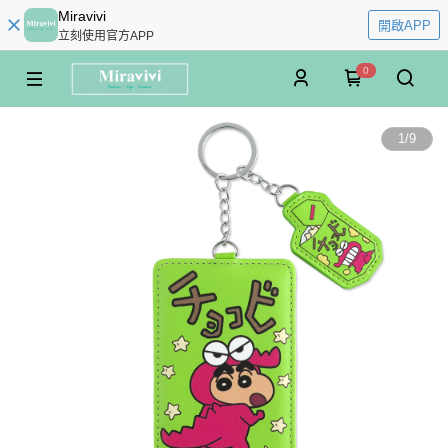
Miravivi
開啟APP
立刻使用官方APP
0
1
/
9