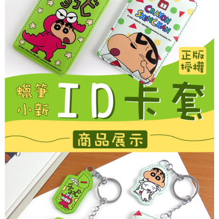
付款後7-11取貨
※ 交易是否成功請以「AFTEE先享後付 」之結帳頁面顯示為準，若有關於
是否繳費成功／繳費後需取消欲退款等相關疑問，請聯繫「AFTEE先享後付
每筆NT$60，滿NT$499(含以上)免運費
客戶支援中心」
https://netprotections.freshdesk.com/support/home
宅配
【注意事項】
１．透過由恩沛科技股份有限公司提供之「AFTEE先享後付」服務完成之交
每筆NT$120，滿NT$499(含以上)免運費
易，需依本服務之必要範圍內提供個人資料，並將交易相關給付款項請求債
權轉讓予恩沛科技股份有限公司。
海外宅配
查看運費
２．關於個人資料處理事宜，請瀏覽以下網址：
https://aftee.tw/terms/#terms3
３．未成年的使用者請事先徵得法定代理人或監護人之同意方可使用
「AFTEE先享後付」，若未經同意申辦者引起之損失，本公司不負相關責
任。
４．使用「AFTEE先享後付」時，將依據個別帳號之用戶狀況，依本公司即
時審查核予不同之上限額度；若仍有額度不足之情形，本公司將視審查結果
請求用戶進行身份認證。
５．嚴禁一人註冊多個帳號或使用他人資訊註冊。若發現惡意使用之情形，
恩沛科技股份有限公司將有權停止該用戶之使用額度並採取法律行動。