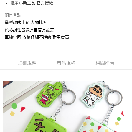
Apple Pay
蠟筆小新正品 官方授權
街口支付
銷售重點
造型趣味十足 人物比例
悠遊付
色彩調性皆還原自官方設定
AFTEE先享後付
車線牢固 收線仔細不脫線 耐用度高
相關說明
【關於「AFTEE先享後付」】
ATM付款
AFTEE先享後付是「在收到商品之後才付款」的支付方式。 讓您購物簡單
便利好安心！
詳細說明
商品規格
相關推薦
１．簡單：不需註冊會員、不需綁卡、不需儲值。
運送方式
２．便利：只要手機號碼，簡訊認證，即可結帳。
３．安心：先確認商品／服務後，再付款。
全家付款取貨
每筆NT$60，滿NT$499(含以上)免運費
【「AFTEE先享後付」結帳流程】
１．於結帳方式選擇「AFTEE先享後付」後，將跳轉至「AFTEE先享後付」
付款後全家取貨
結帳頁面，進行簡訊認證並確認金額後，即可完成結帳。
２．訂單成立數日內，您將收到繳費通知簡訊。
每筆NT$60，滿NT$499(含以上)免運費
３．收到繳費通知簡訊後14天內，點擊此簡訊中的連結，可透過四大超商／
ATM／網路銀行／等多元方式進行付款，方視為交易完成。
7-11付款取貨
※ 請注意：結帳手續完成當下不需立刻繳費，但若您需要取消訂單，請聯絡
每筆NT$60，滿NT$499(含以上)免運費
購買商品的店家。未經商家同意取消之訂單仍視為有效，需透過AFTEE先享
後付繳納相關費用。