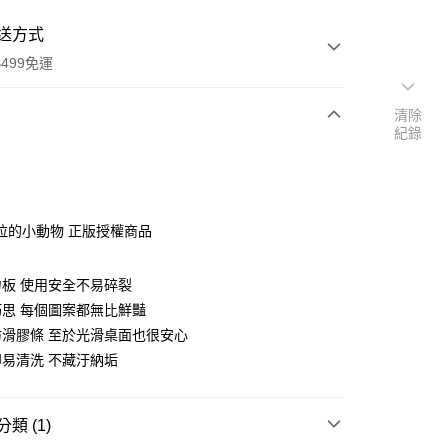
送方式
499免運
清除
紀錄
次付款
付款
拉的小動物 正版授權商品
板 使用安全不易碎裂
思 每個圖案都無比鮮豔
滑膠條 至於光滑桌面也很安心
易清洗 不藏汙納垢
享後付
FTEE先享後付」】
類 (1)
先享後付是「在收到商品之後才付款」的支付方式。 讓您購物簡單