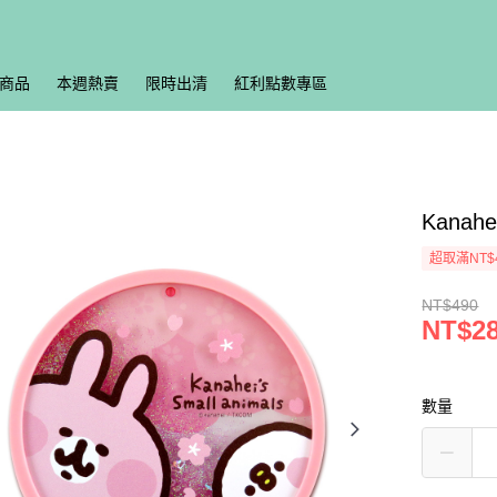
商品
本週熱賣
限時出清
紅利點數專區
Kana
超取滿NT$
NT$490
NT$2
數量