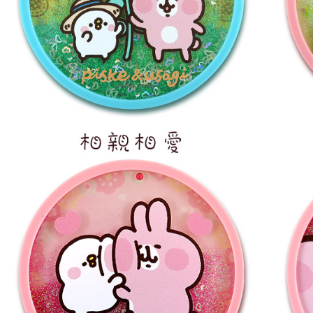
「AFTE
任。
４．使用「
即時審查
結果請求
５．嚴禁
形，恩沛
動。