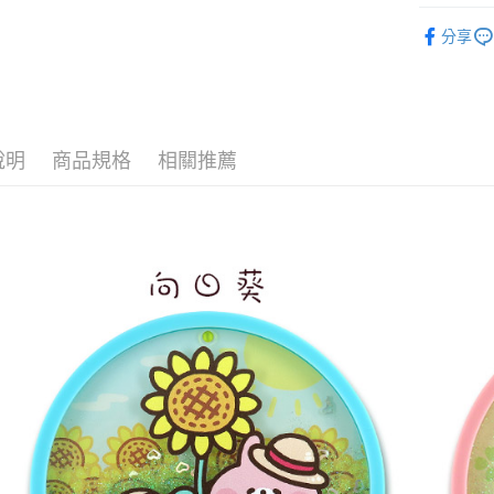
便利好安
Kanahe
１．簡單
分享
２．便利
運送方式
３．安心
全家付款
【「AFT
每筆NT$6
１．於結帳
付」結帳
說明
商品規格
相關推薦
付款後全
２．訂單
３．收到繳
每筆NT$6
／ATM／
※ 請注意
7-11付款
絡購買商品
先享後付
每筆NT$6
※ 交易是
是否繳費成
付款後7-1
付客戶支
每筆NT$6
【注意事
宅配
１．透過由
交易，需
每筆NT$1
求債權轉
２．關於
海外宅配
https://aft
３．未成