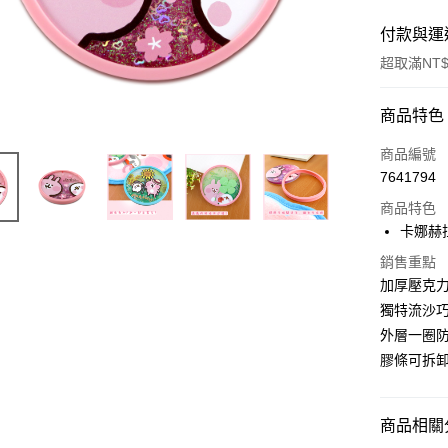
付款與運
超取滿NT$
付款方式
商品特色
信用卡一
商品編號
7641794
超商取貨
商品特色
LINE Pay
卡娜赫
Apple Pay
銷售重點
加厚壓克力
街口支付
獨特流沙巧
外層一圈防
悠遊付
膠條可拆卸
AFTEE先
相關說明
【關於「A
商品相關分
ATM付款
AFTEE