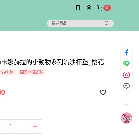
0
hei卡娜赫拉的小動物系列流沙杯墊_櫻花
499免運
國家/地區配送
80