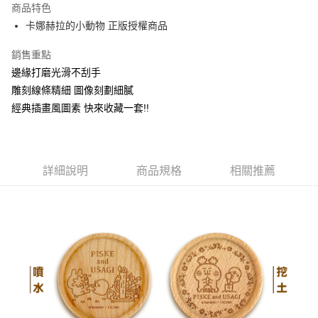
商品特色
Apple Pay
卡娜赫拉的小動物 正版授權商品
街口支付
銷售重點
邊緣打磨光滑不刮手
悠遊付
雕刻線條精細 圖像刻劃細膩
AFTEE先享後付
經典插畫風圖素 快來收藏一套!!
相關說明
【關於「AFTEE先享後付」】
ATM付款
AFTEE先享後付是「在收到商品之後才付款」的支付方式。 讓您購物簡單
便利好安心！
詳細說明
商品規格
相關推薦
１．簡單：不需註冊會員、不需綁卡、不需儲值。
運送方式
２．便利：只要手機號碼，簡訊認證，即可結帳。
３．安心：先確認商品／服務後，再付款。
全家付款取貨
每筆NT$60，滿NT$499(含以上)免運費
【「AFTEE先享後付」結帳流程】
１．於結帳方式選擇「AFTEE先享後付」後，將跳轉至「AFTEE先享後付」
付款後全家取貨
結帳頁面，進行簡訊認證並確認金額後，即可完成結帳。
２．訂單成立數日內，您將收到繳費通知簡訊。
每筆NT$60，滿NT$499(含以上)免運費
３．收到繳費通知簡訊後14天內，點擊此簡訊中的連結，可透過四大超商／
ATM／網路銀行／等多元方式進行付款，方視為交易完成。
7-11付款取貨
※ 請注意：結帳手續完成當下不需立刻繳費，但若您需要取消訂單，請聯絡
每筆NT$60，滿NT$499(含以上)免運費
購買商品的店家。未經商家同意取消之訂單仍視為有效，需透過AFTEE先享