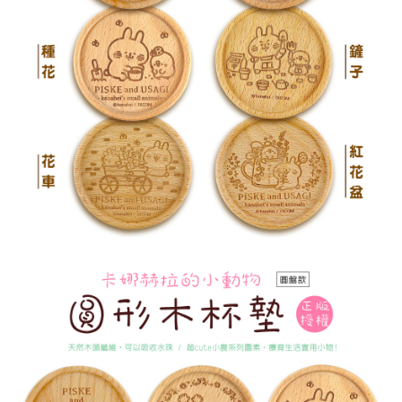
後付繳納相關費用。
付款後7-11取貨
※ 交易是否成功請以「AFTEE先享後付 」之結帳頁面顯示為準，若有關於
是否繳費成功／繳費後需取消欲退款等相關疑問，請聯繫「AFTEE先享後付
每筆NT$60，滿NT$499(含以上)免運費
客戶支援中心」
https://netprotections.freshdesk.com/support/home
宅配
【注意事項】
１．透過由恩沛科技股份有限公司提供之「AFTEE先享後付」服務完成之交
每筆NT$120，滿NT$499(含以上)免運費
易，需依本服務之必要範圍內提供個人資料，並將交易相關給付款項請求債
權轉讓予恩沛科技股份有限公司。
海外宅配
查看運費
２．關於個人資料處理事宜，請瀏覽以下網址：
https://aftee.tw/terms/#terms3
３．未成年的使用者請事先徵得法定代理人或監護人之同意方可使用
「AFTEE先享後付」，若未經同意申辦者引起之損失，本公司不負相關責
任。
４．使用「AFTEE先享後付」時，將依據個別帳號之用戶狀況，依本公司即
時審查核予不同之上限額度；若仍有額度不足之情形，本公司將視審查結果
請求用戶進行身份認證。
５．嚴禁一人註冊多個帳號或使用他人資訊註冊。若發現惡意使用之情形，
恩沛科技股份有限公司將有權停止該用戶之使用額度並採取法律行動。