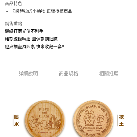
商品特色
Apple Pay
卡娜赫拉的小動物 正版授權商品
街口支付
銷售重點
邊緣打磨光滑不刮手
悠遊付
雕刻線條精細 圖像刻劃細膩
AFTEE先享後付
經典插畫風圖素 快來收藏一套!!
相關說明
【關於「AFTEE先享後付」】
ATM付款
AFTEE先享後付是「在收到商品之後才付款」的支付方式。 讓您購物簡單
便利好安心！
詳細說明
商品規格
相關推薦
１．簡單：不需註冊會員、不需綁卡、不需儲值。
運送方式
２．便利：只要手機號碼，簡訊認證，即可結帳。
３．安心：先確認商品／服務後，再付款。
全家付款取貨
每筆NT$60，滿NT$499(含以上)免運費
【「AFTEE先享後付」結帳流程】
１．於結帳方式選擇「AFTEE先享後付」後，將跳轉至「AFTEE先享後付」
付款後全家取貨
結帳頁面，進行簡訊認證並確認金額後，即可完成結帳。
２．訂單成立數日內，您將收到繳費通知簡訊。
每筆NT$60，滿NT$499(含以上)免運費
３．收到繳費通知簡訊後14天內，點擊此簡訊中的連結，可透過四大超商／
ATM／網路銀行／等多元方式進行付款，方視為交易完成。
7-11付款取貨
※ 請注意：結帳手續完成當下不需立刻繳費，但若您需要取消訂單，請聯絡
每筆NT$60，滿NT$499(含以上)免運費
購買商品的店家。未經商家同意取消之訂單仍視為有效，需透過AFTEE先享