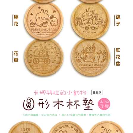
後付繳納相關費用。
付款後7-11取貨
※ 交易是否成功請以「AFTEE先享後付 」之結帳頁面顯示為準，若有關於
是否繳費成功／繳費後需取消欲退款等相關疑問，請聯繫「AFTEE先享後付
每筆NT$60，滿NT$499(含以上)免運費
客戶支援中心」
https://netprotections.freshdesk.com/support/home
宅配
【注意事項】
１．透過由恩沛科技股份有限公司提供之「AFTEE先享後付」服務完成之交
每筆NT$120，滿NT$499(含以上)免運費
易，需依本服務之必要範圍內提供個人資料，並將交易相關給付款項請求債
權轉讓予恩沛科技股份有限公司。
海外宅配
查看運費
２．關於個人資料處理事宜，請瀏覽以下網址：
https://aftee.tw/terms/#terms3
３．未成年的使用者請事先徵得法定代理人或監護人之同意方可使用
「AFTEE先享後付」，若未經同意申辦者引起之損失，本公司不負相關責
任。
４．使用「AFTEE先享後付」時，將依據個別帳號之用戶狀況，依本公司即
時審查核予不同之上限額度；若仍有額度不足之情形，本公司將視審查結果
請求用戶進行身份認證。
５．嚴禁一人註冊多個帳號或使用他人資訊註冊。若發現惡意使用之情形，
恩沛科技股份有限公司將有權停止該用戶之使用額度並採取法律行動。