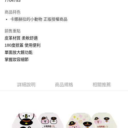
7704753
LINE Pay
商品特色
Apple Pay
卡娜赫拉的小動物 正版授權商品
街口支付
銷售重點
皮革材質 柔軟舒適
悠遊付
180度掀蓋 使用便利
AFTEE先享後付
單面放大鏡功能
相關說明
掌握妝容細節
【關於「AFTEE先享後付」】
ATM付款
AFTEE先享後付是「在收到商品之後才付款」的支付方式。 讓您購物簡單
便利好安心！
１．簡單：不需註冊會員、不需綁卡、不需儲值。
運送方式
２．便利：只要手機號碼，簡訊認證，即可結帳。
詳細說明
商品規格
相關推薦
３．安心：先確認商品／服務後，再付款。
全家付款取貨
每筆NT$60，滿NT$499(含以上)免運費
【「AFTEE先享後付」結帳流程】
１．於結帳方式選擇「AFTEE先享後付」後，將跳轉至「AFTEE先享後付」
付款後全家取貨
結帳頁面，進行簡訊認證並確認金額後，即可完成結帳。
２．訂單成立數日內，您將收到繳費通知簡訊。
每筆NT$60，滿NT$499(含以上)免運費
３．收到繳費通知簡訊後14天內，點擊此簡訊中的連結，可透過四大超商／
ATM／網路銀行／等多元方式進行付款，方視為交易完成。
7-11付款取貨