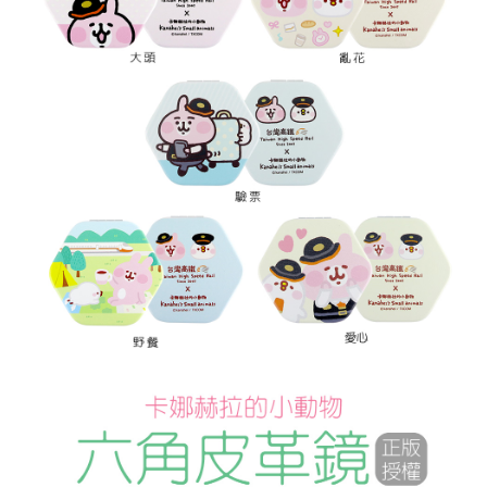
※ 請注意：結帳手續完成當下不需立刻繳費，但若您需要取消訂單，請聯絡
每筆NT$60，滿NT$499(含以上)免運費
購買商品的店家。未經商家同意取消之訂單仍視為有效，需透過AFTEE先享
後付繳納相關費用。
付款後7-11取貨
※ 交易是否成功請以「AFTEE先享後付 」之結帳頁面顯示為準，若有關於
是否繳費成功／繳費後需取消欲退款等相關疑問，請聯繫「AFTEE先享後付
每筆NT$60，滿NT$499(含以上)免運費
客戶支援中心」
https://netprotections.freshdesk.com/support/home
宅配
【注意事項】
１．透過由恩沛科技股份有限公司提供之「AFTEE先享後付」服務完成之交
每筆NT$120，滿NT$499(含以上)免運費
易，需依本服務之必要範圍內提供個人資料，並將交易相關給付款項請求債
權轉讓予恩沛科技股份有限公司。
海外宅配
查看運費
２．關於個人資料處理事宜，請瀏覽以下網址：
https://aftee.tw/terms/#terms3
３．未成年的使用者請事先徵得法定代理人或監護人之同意方可使用
「AFTEE先享後付」，若未經同意申辦者引起之損失，本公司不負相關責
任。
４．使用「AFTEE先享後付」時，將依據個別帳號之用戶狀況，依本公司即
時審查核予不同之上限額度；若仍有額度不足之情形，本公司將視審查結果
請求用戶進行身份認證。
５．嚴禁一人註冊多個帳號或使用他人資訊註冊。若發現惡意使用之情形，
恩沛科技股份有限公司將有權停止該用戶之使用額度並採取法律行動。