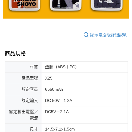
顯示電腦版詳細說明
商品規格
材質
塑膠（ABS＋PC）
產品型號
X25
額定容量
6550mAh
額定輸入
DC.50V＝1.2A
額定輸出電壓／
DC5V＝2.1A
電流
尺寸
14.5x7.1x1.5cm