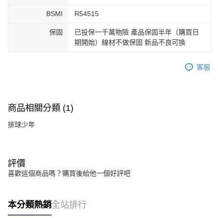
BSMI
R54515
保固
已投保一千萬物險 產品保固半年（購買日
期開始）線材不做保固 新品不良可換
客服
商品相關分類 (1)
排球少年
評價
喜歡這個商品嗎？購買後給他一個好評吧
本分類熱銷
全站排行