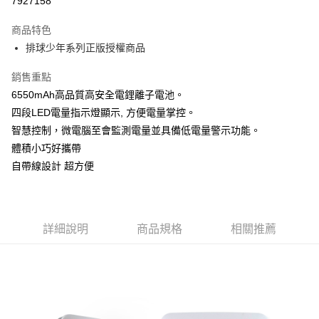
7927158
LINE Pay
商品特色
Apple Pay
排球少年系列正版授權商品
街口支付
銷售重點
6550mAh高品質高安全電鋰離子電池。
悠遊付
四段LED電量指示燈顯示, 方便電量掌控。
AFTEE先享後付
智慧控制，微電腦至會監測電量並具備低電量警示功能。
相關說明
體積小巧好攜帶
【關於「AFTEE先享後付」】
自帶線設計 超方便
ATM付款
AFTEE先享後付是「在收到商品之後才付款」的支付方式。 讓您購物簡單
便利好安心！
１．簡單：不需註冊會員、不需綁卡、不需儲值。
運送方式
２．便利：只要手機號碼，簡訊認證，即可結帳。
３．安心：先確認商品／服務後，再付款。
全家付款取貨
詳細說明
商品規格
相關推薦
每筆NT$60，滿NT$499(含以上)免運費
【「AFTEE先享後付」結帳流程】
１．於結帳方式選擇「AFTEE先享後付」後，將跳轉至「AFTEE先享後付」
付款後全家取貨
結帳頁面，進行簡訊認證並確認金額後，即可完成結帳。
２．訂單成立數日內，您將收到繳費通知簡訊。
每筆NT$60，滿NT$499(含以上)免運費
３．收到繳費通知簡訊後14天內，點擊此簡訊中的連結，可透過四大超商／
ATM／網路銀行／等多元方式進行付款，方視為交易完成。
7-11付款取貨