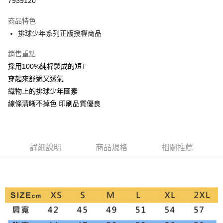
7939120
LINE Pay
商品特色
Apple Pay
排球少年系列正版授權商品
街口支付
銷售重點
採用100%純棉製成的短T
悠遊付
穿起來舒適又透氣
AFTEE先享後付
織物上的排球少年圖素
相關說明
線條清晰不掉色 印刷品質優良
【關於「AFTEE先享後付」】
ATM付款
AFTEE先享後付是「在收到商品之後才付款」的支付方式。 讓您購物簡單
便利好安心！
１．簡單：不需註冊會員、不需綁卡、不需儲值。
運送方式
２．便利：只要手機號碼，簡訊認證，即可結帳。
詳細說明
商品規格
相關推薦
３．安心：先確認商品／服務後，再付款。
全家付款取貨
每筆NT$60，滿NT$499(含以上)免運費
【「AFTEE先享後付」結帳流程】
１．於結帳方式選擇「AFTEE先享後付」後，將跳轉至「AFTEE先享後付」
付款後全家取貨
結帳頁面，進行簡訊認證並確認金額後，即可完成結帳。
２．訂單成立數日內，您將收到繳費通知簡訊。
每筆NT$60，滿NT$499(含以上)免運費
３．收到繳費通知簡訊後14天內，點擊此簡訊中的連結，可透過四大超商／
ATM／網路銀行／等多元方式進行付款，方視為交易完成。
7-11付款取貨