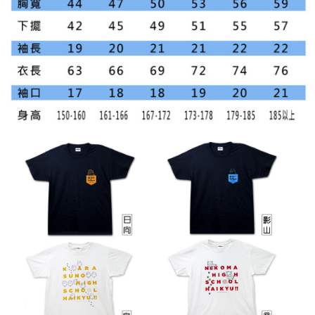
※ 請注意：結帳手續完成當下不需立刻繳費，但若您需要取消訂單，請聯絡
每筆NT$60，滿NT$499(含以上)免運費
購買商品的店家。未經商家同意取消之訂單仍視為有效，需透過AFTEE先享
後付繳納相關費用。
付款後7-11取貨
※ 交易是否成功請以「AFTEE先享後付 」之結帳頁面顯示為準，若有關於
是否繳費成功／繳費後需取消欲退款等相關疑問，請聯繫「AFTEE先享後付
每筆NT$60，滿NT$499(含以上)免運費
客戶支援中心」
https://netprotections.freshdesk.com/support/home
宅配
【注意事項】
１．透過由恩沛科技股份有限公司提供之「AFTEE先享後付」服務完成之交
每筆NT$120，滿NT$499(含以上)免運費
易，需依本服務之必要範圍內提供個人資料，並將交易相關給付款項請求債
權轉讓予恩沛科技股份有限公司。
海外宅配
查看運費
２．關於個人資料處理事宜，請瀏覽以下網址：
https://aftee.tw/terms/#terms3
３．未成年的使用者請事先徵得法定代理人或監護人之同意方可使用
「AFTEE先享後付」，若未經同意申辦者引起之損失，本公司不負相關責
任。
４．使用「AFTEE先享後付」時，將依據個別帳號之用戶狀況，依本公司即
時審查核予不同之上限額度；若仍有額度不足之情形，本公司將視審查結果
請求用戶進行身份認證。
５．嚴禁一人註冊多個帳號或使用他人資訊註冊。若發現惡意使用之情形，
恩沛科技股份有限公司將有權停止該用戶之使用額度並採取法律行動。