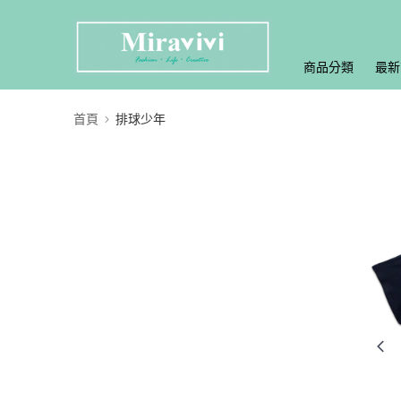
商品分類
最新
首頁
排球少年