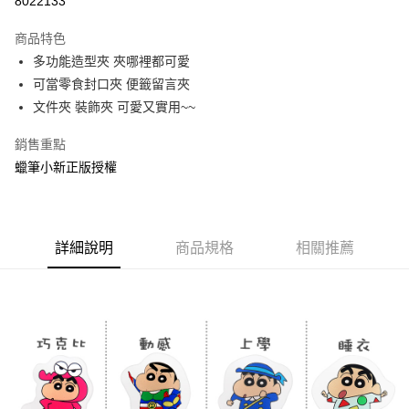
8022133
LINE Pay
商品特色
Apple Pay
多功能造型夾 夾哪裡都可愛
可當零食封口夾 便籤留言夾
街口支付
文件夾 裝飾夾 可愛又實用~~
悠遊付
銷售重點
AFTEE先享後付
蠟筆小新正版授權
相關說明
【關於「AFTEE先享後付」】
ATM付款
AFTEE先享後付是「在收到商品之後才付款」的支付方式。 讓您購物簡單
便利好安心！
詳細說明
商品規格
相關推薦
１．簡單：不需註冊會員、不需綁卡、不需儲值。
運送方式
２．便利：只要手機號碼，簡訊認證，即可結帳。
３．安心：先確認商品／服務後，再付款。
全家付款取貨
每筆NT$60，滿NT$499(含以上)免運費
【「AFTEE先享後付」結帳流程】
１．於結帳方式選擇「AFTEE先享後付」後，將跳轉至「AFTEE先享後付」
付款後全家取貨
結帳頁面，進行簡訊認證並確認金額後，即可完成結帳。
２．訂單成立數日內，您將收到繳費通知簡訊。
每筆NT$60，滿NT$499(含以上)免運費
３．收到繳費通知簡訊後14天內，點擊此簡訊中的連結，可透過四大超商／
ATM／網路銀行／等多元方式進行付款，方視為交易完成。
7-11付款取貨