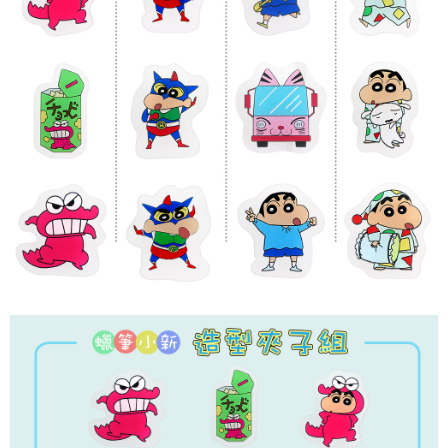
※ 請注意：結帳手續完成當下不需立刻繳費，但若您需要取消訂單，請聯絡
每筆NT$60，滿NT$499(含以上)免運費
購買商品的店家。未經商家同意取消之訂單仍視為有效，需透過AFTEE先享
後付繳納相關費用。
付款後7-11取貨
※ 交易是否成功請以「AFTEE先享後付 」之結帳頁面顯示為準，若有關於
是否繳費成功／繳費後需取消欲退款等相關疑問，請聯繫「AFTEE先享後付
每筆NT$60，滿NT$499(含以上)免運費
客戶支援中心」
https://netprotections.freshdesk.com/support/home
宅配
【注意事項】
１．透過由恩沛科技股份有限公司提供之「AFTEE先享後付」服務完成之交
每筆NT$120，滿NT$499(含以上)免運費
易，需依本服務之必要範圍內提供個人資料，並將交易相關給付款項請求債
權轉讓予恩沛科技股份有限公司。
海外宅配
查看運費
２．關於個人資料處理事宜，請瀏覽以下網址：
https://aftee.tw/terms/#terms3
３．未成年的使用者請事先徵得法定代理人或監護人之同意方可使用
「AFTEE先享後付」，若未經同意申辦者引起之損失，本公司不負相關責
任。
４．使用「AFTEE先享後付」時，將依據個別帳號之用戶狀況，依本公司即
時審查核予不同之上限額度；若仍有額度不足之情形，本公司將視審查結果
請求用戶進行身份認證。
５．嚴禁一人註冊多個帳號或使用他人資訊註冊。若發現惡意使用之情形，
恩沛科技股份有限公司將有權停止該用戶之使用額度並採取法律行動。