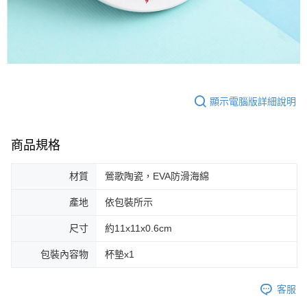
顯示電腦版詳細說明
商品規格
材質
鶯歌陶瓷，EVA防滑海綿
產地
依包裝所示
尺寸
約11x11x0.6cm
包裝內容物
杯墊x1
客服