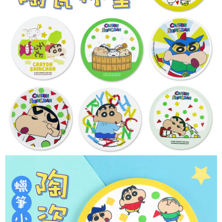
※ 請注意：結帳手續完成當下不需立刻繳費，但若您需要取消訂單，請聯絡
每筆NT$60，滿NT$499(含以上)免運費
購買商品的店家。未經商家同意取消之訂單仍視為有效，需透過AFTEE先享
後付繳納相關費用。
付款後7-11取貨
※ 交易是否成功請以「AFTEE先享後付 」之結帳頁面顯示為準，若有關於
是否繳費成功／繳費後需取消欲退款等相關疑問，請聯繫「AFTEE先享後付
每筆NT$60，滿NT$499(含以上)免運費
客戶支援中心」
https://netprotections.freshdesk.com/support/home
宅配
【注意事項】
１．透過由恩沛科技股份有限公司提供之「AFTEE先享後付」服務完成之交
每筆NT$120，滿NT$499(含以上)免運費
易，需依本服務之必要範圍內提供個人資料，並將交易相關給付款項請求債
權轉讓予恩沛科技股份有限公司。
海外宅配
查看運費
２．關於個人資料處理事宜，請瀏覽以下網址：
https://aftee.tw/terms/#terms3
３．未成年的使用者請事先徵得法定代理人或監護人之同意方可使用
「AFTEE先享後付」，若未經同意申辦者引起之損失，本公司不負相關責
任。
４．使用「AFTEE先享後付」時，將依據個別帳號之用戶狀況，依本公司即
時審查核予不同之上限額度；若仍有額度不足之情形，本公司將視審查結果
請求用戶進行身份認證。
５．嚴禁一人註冊多個帳號或使用他人資訊註冊。若發現惡意使用之情形，
恩沛科技股份有限公司將有權停止該用戶之使用額度並採取法律行動。