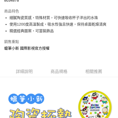
8034878
LINE Pay
商品特色
Apple Pay
細膩陶瓷質感，特殊材質，可快速吸收杯子滲出的水珠
使用1200度高溫製成，吸水性強且快速，保持桌面乾燥清爽
街口支付
精選經典圖案，可當裝飾品
悠遊付
銷售重點
AFTEE先享後付
蠟筆小新 國際影視官方授權
相關說明
【關於「AFTEE先享後付」】
ATM付款
AFTEE先享後付是「在收到商品之後才付款」的支付方式。 讓您購物簡單
便利好安心！
詳細說明
商品規格
相關推薦
１．簡單：不需註冊會員、不需綁卡、不需儲值。
運送方式
２．便利：只要手機號碼，簡訊認證，即可結帳。
３．安心：先確認商品／服務後，再付款。
全家付款取貨
每筆NT$60，滿NT$499(含以上)免運費
【「AFTEE先享後付」結帳流程】
１．於結帳方式選擇「AFTEE先享後付」後，將跳轉至「AFTEE先享後付」
付款後全家取貨
結帳頁面，進行簡訊認證並確認金額後，即可完成結帳。
２．訂單成立數日內，您將收到繳費通知簡訊。
每筆NT$60，滿NT$499(含以上)免運費
３．收到繳費通知簡訊後14天內，點擊此簡訊中的連結，可透過四大超商／
ATM／網路銀行／等多元方式進行付款，方視為交易完成。
7-11付款取貨