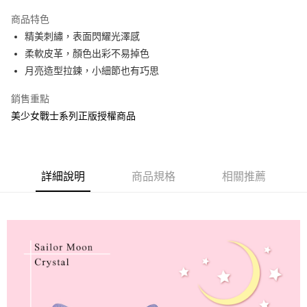
LINE Pay
商品特色
Apple Pay
精美刺繡，表面閃耀光澤感
柔軟皮革，顏色出彩不易掉色
街口支付
月亮造型拉鍊，小細節也有巧思
悠遊付
銷售重點
AFTEE先享後付
美少女戰士系列正版授權商品
相關說明
【關於「AFTEE先享後付」】
ATM付款
AFTEE先享後付是「在收到商品之後才付款」的支付方式。 讓您購物簡單
便利好安心！
詳細說明
商品規格
相關推薦
１．簡單：不需註冊會員、不需綁卡、不需儲值。
運送方式
２．便利：只要手機號碼，簡訊認證，即可結帳。
３．安心：先確認商品／服務後，再付款。
全家付款取貨
每筆NT$60，滿NT$499(含以上)免運費
【「AFTEE先享後付」結帳流程】
１．於結帳方式選擇「AFTEE先享後付」後，將跳轉至「AFTEE先享後付」
付款後全家取貨
結帳頁面，進行簡訊認證並確認金額後，即可完成結帳。
２．訂單成立數日內，您將收到繳費通知簡訊。
每筆NT$60，滿NT$499(含以上)免運費
３．收到繳費通知簡訊後14天內，點擊此簡訊中的連結，可透過四大超商／
ATM／網路銀行／等多元方式進行付款，方視為交易完成。
7-11付款取貨
※ 請注意：結帳手續完成當下不需立刻繳費，但若您需要取消訂單，請聯絡