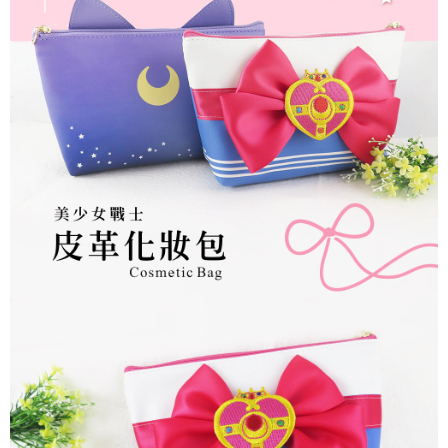
每筆NT$60，滿NT$499(含以上)免運費
購買商品的店家。未經商家同意取消之訂單仍視為有效，需透過AFTEE先享
後付繳納相關費用。
付款後7-11取貨
※ 交易是否成功請以「AFTEE先享後付 」之結帳頁面顯示為準，若有關於
是否繳費成功／繳費後需取消欲退款等相關疑問，請聯繫「AFTEE先享後付
每筆NT$60，滿NT$499(含以上)免運費
客戶支援中心」
https://netprotections.freshdesk.com/support/home
宅配
【注意事項】
１．透過由恩沛科技股份有限公司提供之「AFTEE先享後付」服務完成之交
每筆NT$120，滿NT$499(含以上)免運費
易，需依本服務之必要範圍內提供個人資料，並將交易相關給付款項請求債
權轉讓予恩沛科技股份有限公司。
海外宅配
查看運費
２．關於個人資料處理事宜，請瀏覽以下網址：
https://aftee.tw/terms/#terms3
３．未成年的使用者請事先徵得法定代理人或監護人之同意方可使用
「AFTEE先享後付」，若未經同意申辦者引起之損失，本公司不負相關責
任。
４．使用「AFTEE先享後付」時，將依據個別帳號之用戶狀況，依本公司即
時審查核予不同之上限額度；若仍有額度不足之情形，本公司將視審查結果
請求用戶進行身份認證。
５．嚴禁一人註冊多個帳號或使用他人資訊註冊。若發現惡意使用之情形，
恩沛科技股份有限公司將有權停止該用戶之使用額度並採取法律行動。