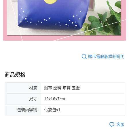
顯示電腦版詳細說明
商品規格
材質
緞布 塑料 布質 五金
尺寸
12x16x7cm
包裝內容物
化妝包x1
客服