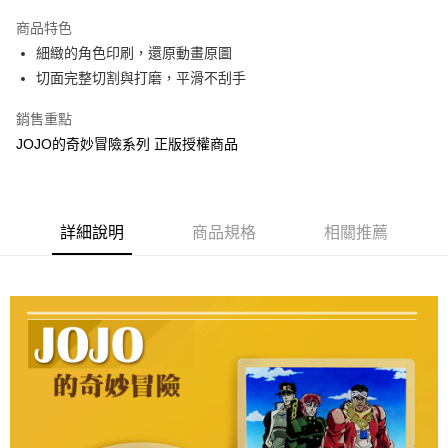
LINE Pay
商品特色
Apple Pay
細緻的角色印刷，還原動畫原圖
切面完整切割與打磨，平滑不刮手
街口支付
銷售重點
悠遊付
JOJO的奇妙冒險系列 正版授權商品
AFTEE先享後付
相關說明
【關於「AFTEE先享後付」】
ATM付款
AFTEE先享後付是「在收到商品之後才付款」的支付方式。 讓您購物簡單
詳細說明
商品規格
相關推薦
便利好安心！
１．簡單：不需註冊會員、不需綁卡、不需儲值。
運送方式
２．便利：只要手機號碼，簡訊認證，即可結帳。
３．安心：先確認商品／服務後，再付款。
全家付款取貨
每筆NT$60，滿NT$499(含以上)免運費
【「AFTEE先享後付」結帳流程】
１．於結帳方式選擇「AFTEE先享後付」後，將跳轉至「AFTEE先享後付」
付款後全家取貨
結帳頁面，進行簡訊認證並確認金額後，即可完成結帳。
２．訂單成立數日內，您將收到繳費通知簡訊。
每筆NT$60，滿NT$499(含以上)免運費
３．收到繳費通知簡訊後14天內，點擊此簡訊中的連結，可透過四大超商／
ATM／網路銀行／等多元方式進行付款，方視為交易完成。
7-11付款取貨
※ 請注意：結帳手續完成當下不需立刻繳費，但若您需要取消訂單，請聯絡