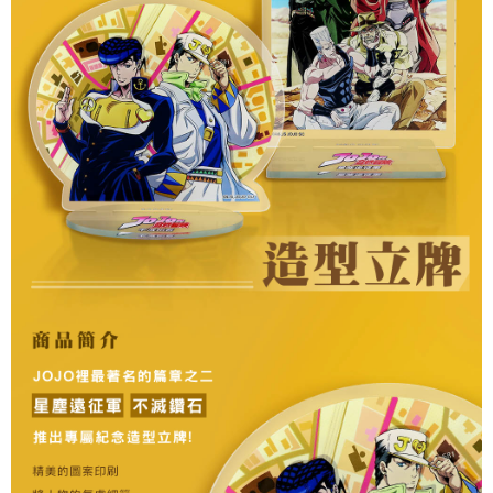
每筆NT$60，滿NT$499(含以上)免運費
購買商品的店家。未經商家同意取消之訂單仍視為有效，需透過AFTEE先享
後付繳納相關費用。
付款後7-11取貨
※ 交易是否成功請以「AFTEE先享後付 」之結帳頁面顯示為準，若有關於
是否繳費成功／繳費後需取消欲退款等相關疑問，請聯繫「AFTEE先享後付
每筆NT$60，滿NT$499(含以上)免運費
客戶支援中心」
https://netprotections.freshdesk.com/support/home
宅配
【注意事項】
１．透過由恩沛科技股份有限公司提供之「AFTEE先享後付」服務完成之交
每筆NT$120，滿NT$499(含以上)免運費
易，需依本服務之必要範圍內提供個人資料，並將交易相關給付款項請求債
權轉讓予恩沛科技股份有限公司。
海外宅配
查看運費
２．關於個人資料處理事宜，請瀏覽以下網址：
https://aftee.tw/terms/#terms3
３．未成年的使用者請事先徵得法定代理人或監護人之同意方可使用
「AFTEE先享後付」，若未經同意申辦者引起之損失，本公司不負相關責
任。
４．使用「AFTEE先享後付」時，將依據個別帳號之用戶狀況，依本公司即
時審查核予不同之上限額度；若仍有額度不足之情形，本公司將視審查結果
請求用戶進行身份認證。
５．嚴禁一人註冊多個帳號或使用他人資訊註冊。若發現惡意使用之情形，
恩沛科技股份有限公司將有權停止該用戶之使用額度並採取法律行動。