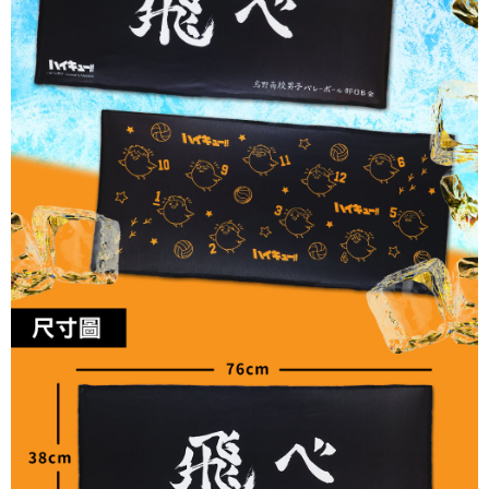
每筆NT$60，滿NT$499(含以上)免運費
購買商品的店家。未經商家同意取消之訂單仍視為有效，需透過AFTEE先享
後付繳納相關費用。
付款後7-11取貨
※ 交易是否成功請以「AFTEE先享後付 」之結帳頁面顯示為準，若有關於
是否繳費成功／繳費後需取消欲退款等相關疑問，請聯繫「AFTEE先享後付
每筆NT$60，滿NT$499(含以上)免運費
客戶支援中心」
https://netprotections.freshdesk.com/support/home
宅配
【注意事項】
１．透過由恩沛科技股份有限公司提供之「AFTEE先享後付」服務完成之交
每筆NT$120，滿NT$499(含以上)免運費
易，需依本服務之必要範圍內提供個人資料，並將交易相關給付款項請求債
權轉讓予恩沛科技股份有限公司。
海外宅配
查看運費
２．關於個人資料處理事宜，請瀏覽以下網址：
https://aftee.tw/terms/#terms3
３．未成年的使用者請事先徵得法定代理人或監護人之同意方可使用
「AFTEE先享後付」，若未經同意申辦者引起之損失，本公司不負相關責
任。
４．使用「AFTEE先享後付」時，將依據個別帳號之用戶狀況，依本公司即
時審查核予不同之上限額度；若仍有額度不足之情形，本公司將視審查結果
請求用戶進行身份認證。
５．嚴禁一人註冊多個帳號或使用他人資訊註冊。若發現惡意使用之情形，
恩沛科技股份有限公司將有權停止該用戶之使用額度並採取法律行動。