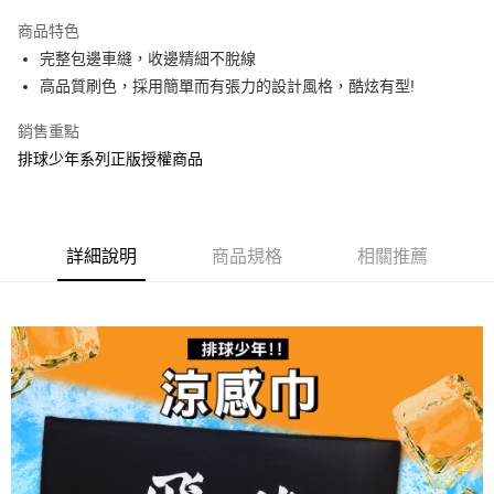
LINE Pay
商品特色
Apple Pay
完整包邊車縫，收邊精細不脫線
高品質刷色，採用簡單而有張力的設計風格，酷炫有型!
街口支付
銷售重點
悠遊付
排球少年系列正版授權商品
AFTEE先享後付
相關說明
【關於「AFTEE先享後付」】
ATM付款
AFTEE先享後付是「在收到商品之後才付款」的支付方式。 讓您購物簡單
詳細說明
商品規格
相關推薦
便利好安心！
１．簡單：不需註冊會員、不需綁卡、不需儲值。
運送方式
２．便利：只要手機號碼，簡訊認證，即可結帳。
３．安心：先確認商品／服務後，再付款。
全家付款取貨
每筆NT$60，滿NT$499(含以上)免運費
【「AFTEE先享後付」結帳流程】
１．於結帳方式選擇「AFTEE先享後付」後，將跳轉至「AFTEE先享後付」
付款後全家取貨
結帳頁面，進行簡訊認證並確認金額後，即可完成結帳。
２．訂單成立數日內，您將收到繳費通知簡訊。
每筆NT$60，滿NT$499(含以上)免運費
３．收到繳費通知簡訊後14天內，點擊此簡訊中的連結，可透過四大超商／
ATM／網路銀行／等多元方式進行付款，方視為交易完成。
7-11付款取貨
※ 請注意：結帳手續完成當下不需立刻繳費，但若您需要取消訂單，請聯絡