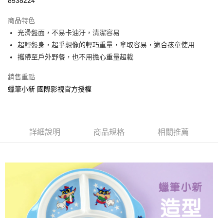
8538224
LINE Pay
商品特色
Apple Pay
光滑盤面，不易卡油汙，清潔容易
超輕盤身，超乎想像的輕巧重量，拿取容易，適合孩童使用
街口支付
攜帶至戶外野餐，也不用擔心重量超載
悠遊付
銷售重點
AFTEE先享後付
蠟筆小新 國際影視官方授權
相關說明
【關於「AFTEE先享後付」】
ATM付款
AFTEE先享後付是「在收到商品之後才付款」的支付方式。 讓您購物簡單
便利好安心！
詳細說明
商品規格
相關推薦
１．簡單：不需註冊會員、不需綁卡、不需儲值。
運送方式
２．便利：只要手機號碼，簡訊認證，即可結帳。
３．安心：先確認商品／服務後，再付款。
全家付款取貨
每筆NT$60，滿NT$499(含以上)免運費
【「AFTEE先享後付」結帳流程】
１．於結帳方式選擇「AFTEE先享後付」後，將跳轉至「AFTEE先享後付」
付款後全家取貨
結帳頁面，進行簡訊認證並確認金額後，即可完成結帳。
２．訂單成立數日內，您將收到繳費通知簡訊。
每筆NT$60，滿NT$499(含以上)免運費
３．收到繳費通知簡訊後14天內，點擊此簡訊中的連結，可透過四大超商／
ATM／網路銀行／等多元方式進行付款，方視為交易完成。
7-11付款取貨