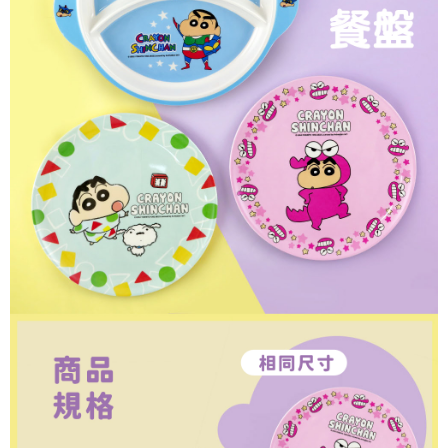
※ 請注意：結帳手續完成當下不需立刻繳費，但若您需要取消訂單，請聯絡
每筆NT$60，滿NT$499(含以上)免運費
購買商品的店家。未經商家同意取消之訂單仍視為有效，需透過AFTEE先享
後付繳納相關費用。
付款後7-11取貨
※ 交易是否成功請以「AFTEE先享後付 」之結帳頁面顯示為準，若有關於
是否繳費成功／繳費後需取消欲退款等相關疑問，請聯繫「AFTEE先享後付
每筆NT$60，滿NT$499(含以上)免運費
客戶支援中心」
https://netprotections.freshdesk.com/support/home
宅配
【注意事項】
１．透過由恩沛科技股份有限公司提供之「AFTEE先享後付」服務完成之交
每筆NT$120，滿NT$499(含以上)免運費
易，需依本服務之必要範圍內提供個人資料，並將交易相關給付款項請求債
權轉讓予恩沛科技股份有限公司。
海外宅配
查看運費
２．關於個人資料處理事宜，請瀏覽以下網址：
https://aftee.tw/terms/#terms3
３．未成年的使用者請事先徵得法定代理人或監護人之同意方可使用
「AFTEE先享後付」，若未經同意申辦者引起之損失，本公司不負相關責
任。
４．使用「AFTEE先享後付」時，將依據個別帳號之用戶狀況，依本公司即
時審查核予不同之上限額度；若仍有額度不足之情形，本公司將視審查結果
請求用戶進行身份認證。
５．嚴禁一人註冊多個帳號或使用他人資訊註冊。若發現惡意使用之情形，
恩沛科技股份有限公司將有權停止該用戶之使用額度並採取法律行動。