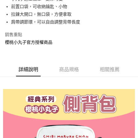
前置口袋，可收納鑰匙、小物
街口支付
拉鍊大開口，無口袋，方便拿取
悠遊付
肩帶調節環，可以自由調整背帶長度
AFTEE先享後付
銷售重點
相關說明
櫻桃小丸子官方授權商品
【關於「AFTEE先享後付」】
ATM付款
AFTEE先享後付是「在收到商品之後才付款」的支付方式。 讓您購物簡單
便利好安心！
１．簡單：不需註冊會員、不需綁卡、不需儲值。
運送方式
２．便利：只要手機號碼，簡訊認證，即可結帳。
詳細說明
商品規格
相關推薦
３．安心：先確認商品／服務後，再付款。
全家付款取貨
每筆NT$60，滿NT$499(含以上)免運費
【「AFTEE先享後付」結帳流程】
１．於結帳方式選擇「AFTEE先享後付」後，將跳轉至「AFTEE先享後付」
付款後全家取貨
結帳頁面，進行簡訊認證並確認金額後，即可完成結帳。
２．訂單成立數日內，您將收到繳費通知簡訊。
每筆NT$60，滿NT$499(含以上)免運費
３．收到繳費通知簡訊後14天內，點擊此簡訊中的連結，可透過四大超商／
ATM／網路銀行／等多元方式進行付款，方視為交易完成。
7-11付款取貨
※ 請注意：結帳手續完成當下不需立刻繳費，但若您需要取消訂單，請聯絡
每筆NT$60，滿NT$499(含以上)免運費
購買商品的店家。未經商家同意取消之訂單仍視為有效，需透過AFTEE先享
後付繳納相關費用。
付款後7-11取貨
※ 交易是否成功請以「AFTEE先享後付 」之結帳頁面顯示為準，若有關於