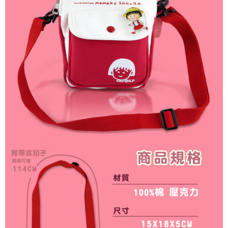
是否繳費成功／繳費後需取消欲退款等相關疑問，請聯繫「AFTEE先享後付
每筆NT$60，滿NT$499(含以上)免運費
客戶支援中心」
https://netprotections.freshdesk.com/support/home
宅配
【注意事項】
１．透過由恩沛科技股份有限公司提供之「AFTEE先享後付」服務完成之交
每筆NT$120，滿NT$499(含以上)免運費
易，需依本服務之必要範圍內提供個人資料，並將交易相關給付款項請求債
權轉讓予恩沛科技股份有限公司。
海外宅配
查看運費
２．關於個人資料處理事宜，請瀏覽以下網址：
https://aftee.tw/terms/#terms3
３．未成年的使用者請事先徵得法定代理人或監護人之同意方可使用
「AFTEE先享後付」，若未經同意申辦者引起之損失，本公司不負相關責
任。
４．使用「AFTEE先享後付」時，將依據個別帳號之用戶狀況，依本公司即
時審查核予不同之上限額度；若仍有額度不足之情形，本公司將視審查結果
請求用戶進行身份認證。
５．嚴禁一人註冊多個帳號或使用他人資訊註冊。若發現惡意使用之情形，
恩沛科技股份有限公司將有權停止該用戶之使用額度並採取法律行動。