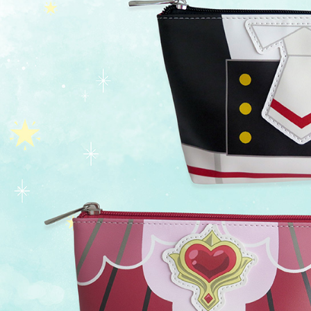
求債權轉
２．關於
海外宅配
https://aft
３．未成
「AFTE
任。
４．使用「
即時審查
結果請求
５．嚴禁
形，恩沛
動。