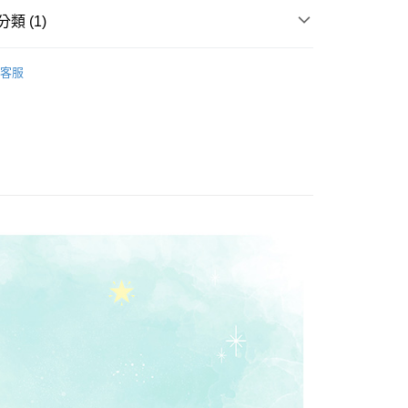
類 (1)
FTEE先享後付」】
先享後付是「在收到商品之後才付款」的支付方式。 讓您購物簡單
使
心！
客服
：不需註冊會員、不需綁卡、不需儲值。
：只要手機號碼，簡訊認證，即可結帳。
：先確認商品／服務後，再付款。
取貨
EE先享後付」結帳流程】
0，滿NT$499(含以上)免運費
方式選擇「AFTEE先享後付」後，將跳轉至「AFTEE先享後
頁面，進行簡訊認證並確認金額後，即可完成結帳。
家取貨
成立數日內，您將收到繳費通知簡訊。
費通知簡訊後14天內，點擊此簡訊中的連結，可透過四大超商
0，滿NT$499(含以上)免運費
網路銀行／等多元方式進行付款，方視為交易完成。
：結帳手續完成當下不需立刻繳費，但若您需要取消訂單，請聯
取貨
的店家。未經商家同意取消之訂單仍視為有效，需透過AFTEE
繳納相關費用。
0，滿NT$499(含以上)免運費
否成功請以「AFTEE先享後付 」之結帳頁面顯示為準，若有關於
功／繳費後需取消欲退款等相關疑問，請聯繫「AFTEE先享後
1取貨
援中心」
https://netprotections.freshdesk.com/support/home
0，滿NT$499(含以上)免運費
項】
恩沛科技股份有限公司提供之「AFTEE先享後付」服務完成之
依本服務之必要範圍內提供個人資料，並將交易相關給付款項請
20，滿NT$499(含以上)免運費