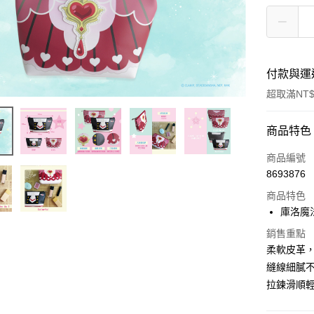
付款與運
超取滿NT$
付款方式
商品特色
信用卡一
商品編號
8693876
超商取貨
商品特色
LINE Pay
庫洛魔
Apple Pay
銷售重點
柔軟皮革
街口支付
縫線細膩
拉鍊滑順輕
悠遊付
AFTEE先