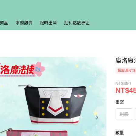
商品
本週熱賣
限時出清
紅利點數專區
庫洛魔
超取滿NT$
NT$690
NT$4
圖案
制服
數量