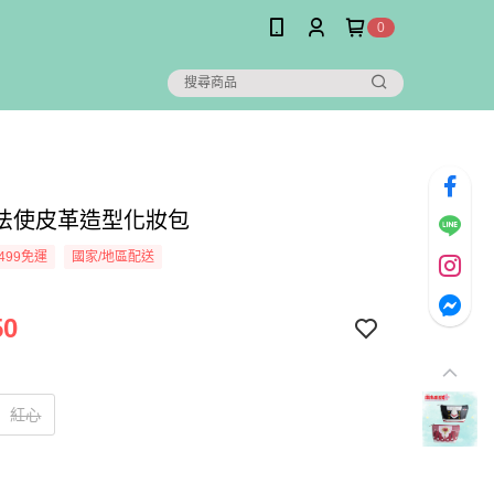
0
法使皮革造型化妝包
499免運
國家/地區配送
50
紅心