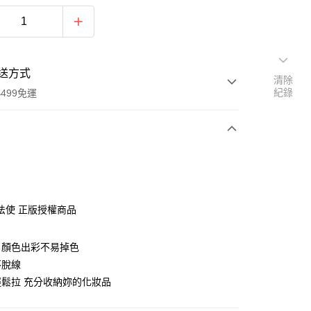
送方式
清除
紀錄
499免運
次付款
付款
法使 正版授權商品
，顏色出彩不易掉色
不脫線
鬆拉 充分收納妳的化妝品
享後付