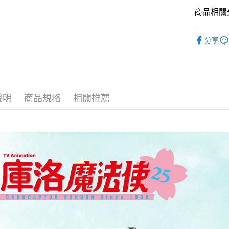
相關說明
商品相關分
【關於「A
ATM付款
AFTEE
庫洛魔法
便利好安
分享
１．簡單
２．便利
運送方式
３．安心
全家付款
【「AFT
每筆NT$6
１．於結帳
說明
商品規格
相關推薦
付」結帳
付款後全
２．訂單
３．收到繳
每筆NT$6
／ATM／
※ 請注意
7-11付款
絡購買商品
先享後付
每筆NT$6
※ 交易是
是否繳費成
付款後7-1
付客戶支
每筆NT$6
【注意事
宅配
１．透過由
交易，需
每筆NT$1