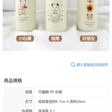
顯示電腦版詳細說明
商品規格
材質
不鏽鋼 PP 矽膠
尺寸
底部直徑約6.7cm X 高約20cm
內容物
保溫瓶 X 1