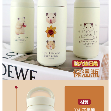
每筆NT$60，滿NT$499(含以上)免運費
購買商品的店家。未經商家同意取消之訂單仍視為有效，需透過AFTEE先享
後付繳納相關費用。
付款後7-11取貨
※ 交易是否成功請以「AFTEE先享後付 」之結帳頁面顯示為準，若有關於
是否繳費成功／繳費後需取消欲退款等相關疑問，請聯繫「AFTEE先享後付
每筆NT$60，滿NT$499(含以上)免運費
客戶支援中心」
https://netprotections.freshdesk.com/support/home
宅配
【注意事項】
１．透過由恩沛科技股份有限公司提供之「AFTEE先享後付」服務完成之交
每筆NT$120，滿NT$499(含以上)免運費
易，需依本服務之必要範圍內提供個人資料，並將交易相關給付款項請求債
權轉讓予恩沛科技股份有限公司。
海外宅配
查看運費
２．關於個人資料處理事宜，請瀏覽以下網址：
https://aftee.tw/terms/#terms3
３．未成年的使用者請事先徵得法定代理人或監護人之同意方可使用
「AFTEE先享後付」，若未經同意申辦者引起之損失，本公司不負相關責
任。
４．使用「AFTEE先享後付」時，將依據個別帳號之用戶狀況，依本公司即
時審查核予不同之上限額度；若仍有額度不足之情形，本公司將視審查結果
請求用戶進行身份認證。
５．嚴禁一人註冊多個帳號或使用他人資訊註冊。若發現惡意使用之情形，
恩沛科技股份有限公司將有權停止該用戶之使用額度並採取法律行動。