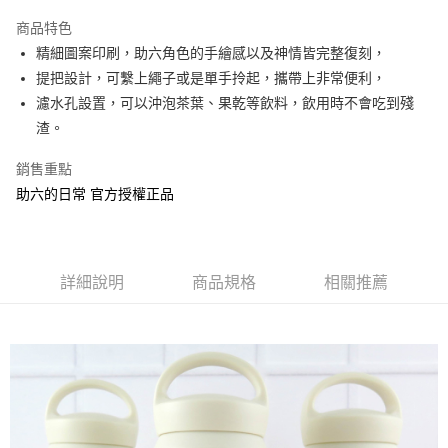
LINE Pay
商品特色
Apple Pay
精細圖案印刷，助六角色的手繪感以及神情皆完整復刻，
提把設計，可繫上繩子或是單手拎起，攜帶上非常便利，
街口支付
濾水孔設置，可以沖泡茶葉、果乾等飲料，飲用時不會吃到殘
悠遊付
渣。
AFTEE先享後付
銷售重點
相關說明
助六的日常 官方授權正品
【關於「AFTEE先享後付」】
ATM付款
AFTEE先享後付是「在收到商品之後才付款」的支付方式。 讓您購物簡單
便利好安心！
１．簡單：不需註冊會員、不需綁卡、不需儲值。
運送方式
２．便利：只要手機號碼，簡訊認證，即可結帳。
詳細說明
商品規格
相關推薦
３．安心：先確認商品／服務後，再付款。
全家付款取貨
每筆NT$60，滿NT$499(含以上)免運費
【「AFTEE先享後付」結帳流程】
１．於結帳方式選擇「AFTEE先享後付」後，將跳轉至「AFTEE先享後付」
付款後全家取貨
結帳頁面，進行簡訊認證並確認金額後，即可完成結帳。
２．訂單成立數日內，您將收到繳費通知簡訊。
每筆NT$60，滿NT$499(含以上)免運費
３．收到繳費通知簡訊後14天內，點擊此簡訊中的連結，可透過四大超商／
ATM／網路銀行／等多元方式進行付款，方視為交易完成。
7-11付款取貨
※ 請注意：結帳手續完成當下不需立刻繳費，但若您需要取消訂單，請聯絡