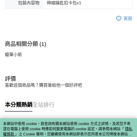
包裝內容物
伸縮鑰匙扣卡包x1
客服
商品相關分類 (1)
蠟筆小新
評價
喜歡這個商品嗎？購買後給他一個好評吧
本分類熱銷
全站排行
本網站中使用 cookie，欲查詢有關本網站使用 cookie 方式之詳情，及若您不希
熱門標籤
望在電腦上使用 cookie 時應如何變更電腦的 cookie 設定，請參閱本網站「
隱私
權條款
」之 Cookie 聲明。您繼續使用本網站即表示您同意本公司得按本網站使