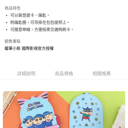
LINE Pay
商品特色
Apple Pay
可以裝悠遊卡、鑰匙。
附鑰匙圈，可吊掛在包包提把上。
街口支付
可隨意伸縮，方便搭乘交通時刷卡。
悠遊付
銷售重點
AFTEE先享後付
蠟筆小新 國際影視官方授權
相關說明
【關於「AFTEE先享後付」】
ATM付款
AFTEE先享後付是「在收到商品之後才付款」的支付方式。 讓您購物簡單
便利好安心！
詳細說明
商品規格
相關推薦
１．簡單：不需註冊會員、不需綁卡、不需儲值。
運送方式
２．便利：只要手機號碼，簡訊認證，即可結帳。
３．安心：先確認商品／服務後，再付款。
全家付款取貨
每筆NT$60，滿NT$499(含以上)免運費
【「AFTEE先享後付」結帳流程】
１．於結帳方式選擇「AFTEE先享後付」後，將跳轉至「AFTEE先享後付」
付款後全家取貨
結帳頁面，進行簡訊認證並確認金額後，即可完成結帳。
２．訂單成立數日內，您將收到繳費通知簡訊。
每筆NT$60，滿NT$499(含以上)免運費
３．收到繳費通知簡訊後14天內，點擊此簡訊中的連結，可透過四大超商／
ATM／網路銀行／等多元方式進行付款，方視為交易完成。
7-11付款取貨
※ 請注意：結帳手續完成當下不需立刻繳費，但若您需要取消訂單，請聯絡