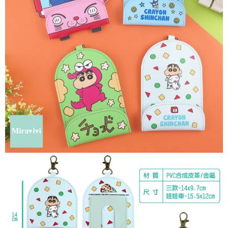
每筆NT$60，滿NT$499(含以上)免運費
購買商品的店家。未經商家同意取消之訂單仍視為有效，需透過AFTEE先享
後付繳納相關費用。
付款後7-11取貨
※ 交易是否成功請以「AFTEE先享後付 」之結帳頁面顯示為準，若有關於
是否繳費成功／繳費後需取消欲退款等相關疑問，請聯繫「AFTEE先享後付
每筆NT$60，滿NT$499(含以上)免運費
客戶支援中心」
https://netprotections.freshdesk.com/support/home
宅配
【注意事項】
１．透過由恩沛科技股份有限公司提供之「AFTEE先享後付」服務完成之交
每筆NT$120，滿NT$499(含以上)免運費
易，需依本服務之必要範圍內提供個人資料，並將交易相關給付款項請求債
權轉讓予恩沛科技股份有限公司。
海外宅配
查看運費
２．關於個人資料處理事宜，請瀏覽以下網址：
https://aftee.tw/terms/#terms3
３．未成年的使用者請事先徵得法定代理人或監護人之同意方可使用
「AFTEE先享後付」，若未經同意申辦者引起之損失，本公司不負相關責
任。
４．使用「AFTEE先享後付」時，將依據個別帳號之用戶狀況，依本公司即
時審查核予不同之上限額度；若仍有額度不足之情形，本公司將視審查結果
請求用戶進行身份認證。
５．嚴禁一人註冊多個帳號或使用他人資訊註冊。若發現惡意使用之情形，
恩沛科技股份有限公司將有權停止該用戶之使用額度並採取法律行動。