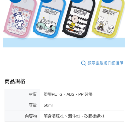
顯示電腦版詳細說明
商品規格
材質
塑膠PETG、ABS、PP 矽膠
容量
50ml
內容物
隨身噴瓶x1、漏斗x1、矽膠掛繩x1