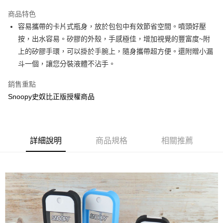
LINE Pay
商品特色
Apple Pay
容易攜帶的卡片式瓶身，放於包包中有效節省空間。噴頭好壓
按，出水容易。矽膠的外殼，手感極佳，增加視覺的豐富度~附
街口支付
上的矽膠手環，可以掛於手腕上，隨身攜帶超方便。還附贈小漏
悠遊付
斗一個，讓您分裝液體不沾手。
AFTEE先享後付
銷售重點
相關說明
Snoopy史奴比正版授權商品
【關於「AFTEE先享後付」】
ATM付款
AFTEE先享後付是「在收到商品之後才付款」的支付方式。 讓您購物簡單
便利好安心！
１．簡單：不需註冊會員、不需綁卡、不需儲值。
運送方式
２．便利：只要手機號碼，簡訊認證，即可結帳。
詳細說明
商品規格
相關推薦
３．安心：先確認商品／服務後，再付款。
全家付款取貨
每筆NT$60，滿NT$499(含以上)免運費
【「AFTEE先享後付」結帳流程】
１．於結帳方式選擇「AFTEE先享後付」後，將跳轉至「AFTEE先享後付」
付款後全家取貨
結帳頁面，進行簡訊認證並確認金額後，即可完成結帳。
２．訂單成立數日內，您將收到繳費通知簡訊。
每筆NT$60，滿NT$499(含以上)免運費
３．收到繳費通知簡訊後14天內，點擊此簡訊中的連結，可透過四大超商／
ATM／網路銀行／等多元方式進行付款，方視為交易完成。
7-11付款取貨
※ 請注意：結帳手續完成當下不需立刻繳費，但若您需要取消訂單，請聯絡