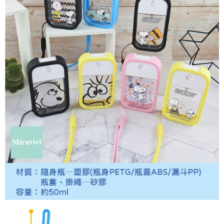
每筆NT$60，滿NT$499(含以上)免運費
購買商品的店家。未經商家同意取消之訂單仍視為有效，需透過AFTEE先享
後付繳納相關費用。
付款後7-11取貨
※ 交易是否成功請以「AFTEE先享後付 」之結帳頁面顯示為準，若有關於
是否繳費成功／繳費後需取消欲退款等相關疑問，請聯繫「AFTEE先享後付
每筆NT$60，滿NT$499(含以上)免運費
客戶支援中心」
https://netprotections.freshdesk.com/support/home
宅配
【注意事項】
１．透過由恩沛科技股份有限公司提供之「AFTEE先享後付」服務完成之交
每筆NT$120，滿NT$499(含以上)免運費
易，需依本服務之必要範圍內提供個人資料，並將交易相關給付款項請求債
權轉讓予恩沛科技股份有限公司。
海外宅配
查看運費
２．關於個人資料處理事宜，請瀏覽以下網址：
https://aftee.tw/terms/#terms3
３．未成年的使用者請事先徵得法定代理人或監護人之同意方可使用
「AFTEE先享後付」，若未經同意申辦者引起之損失，本公司不負相關責
任。
４．使用「AFTEE先享後付」時，將依據個別帳號之用戶狀況，依本公司即
時審查核予不同之上限額度；若仍有額度不足之情形，本公司將視審查結果
請求用戶進行身份認證。
５．嚴禁一人註冊多個帳號或使用他人資訊註冊。若發現惡意使用之情形，
恩沛科技股份有限公司將有權停止該用戶之使用額度並採取法律行動。