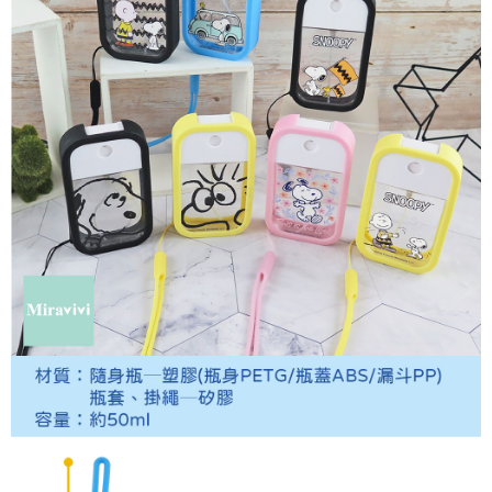
每筆NT$60，滿NT$499(含以上)免運費
購買商品的店家。未經商家同意取消之訂單仍視為有效，需透過AFTEE先享
後付繳納相關費用。
付款後7-11取貨
※ 交易是否成功請以「AFTEE先享後付 」之結帳頁面顯示為準，若有關於
是否繳費成功／繳費後需取消欲退款等相關疑問，請聯繫「AFTEE先享後付
每筆NT$60，滿NT$499(含以上)免運費
客戶支援中心」
https://netprotections.freshdesk.com/support/home
宅配
【注意事項】
１．透過由恩沛科技股份有限公司提供之「AFTEE先享後付」服務完成之交
每筆NT$120，滿NT$499(含以上)免運費
易，需依本服務之必要範圍內提供個人資料，並將交易相關給付款項請求債
權轉讓予恩沛科技股份有限公司。
海外宅配
查看運費
２．關於個人資料處理事宜，請瀏覽以下網址：
https://aftee.tw/terms/#terms3
３．未成年的使用者請事先徵得法定代理人或監護人之同意方可使用
「AFTEE先享後付」，若未經同意申辦者引起之損失，本公司不負相關責
任。
４．使用「AFTEE先享後付」時，將依據個別帳號之用戶狀況，依本公司即
時審查核予不同之上限額度；若仍有額度不足之情形，本公司將視審查結果
請求用戶進行身份認證。
５．嚴禁一人註冊多個帳號或使用他人資訊註冊。若發現惡意使用之情形，
恩沛科技股份有限公司將有權停止該用戶之使用額度並採取法律行動。