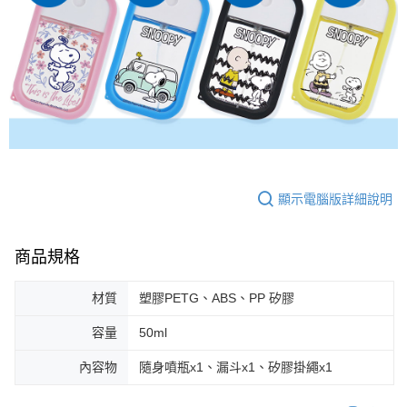
顯示電腦版詳細說明
商品規格
材質
塑膠PETG、ABS、PP 矽膠
容量
50ml
內容物
隨身噴瓶x1、漏斗x1、矽膠掛繩x1