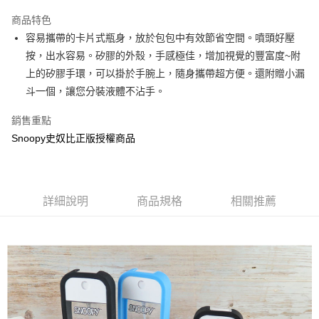
LINE Pay
商品特色
Apple Pay
容易攜帶的卡片式瓶身，放於包包中有效節省空間。噴頭好壓
按，出水容易。矽膠的外殼，手感極佳，增加視覺的豐富度~附
街口支付
上的矽膠手環，可以掛於手腕上，隨身攜帶超方便。還附贈小漏
悠遊付
斗一個，讓您分裝液體不沾手。
AFTEE先享後付
銷售重點
相關說明
Snoopy史奴比正版授權商品
【關於「AFTEE先享後付」】
ATM付款
AFTEE先享後付是「在收到商品之後才付款」的支付方式。 讓您購物簡單
便利好安心！
１．簡單：不需註冊會員、不需綁卡、不需儲值。
運送方式
２．便利：只要手機號碼，簡訊認證，即可結帳。
詳細說明
商品規格
相關推薦
３．安心：先確認商品／服務後，再付款。
全家付款取貨
每筆NT$60，滿NT$499(含以上)免運費
【「AFTEE先享後付」結帳流程】
１．於結帳方式選擇「AFTEE先享後付」後，將跳轉至「AFTEE先享後付」
付款後全家取貨
結帳頁面，進行簡訊認證並確認金額後，即可完成結帳。
２．訂單成立數日內，您將收到繳費通知簡訊。
每筆NT$60，滿NT$499(含以上)免運費
３．收到繳費通知簡訊後14天內，點擊此簡訊中的連結，可透過四大超商／
ATM／網路銀行／等多元方式進行付款，方視為交易完成。
7-11付款取貨
※ 請注意：結帳手續完成當下不需立刻繳費，但若您需要取消訂單，請聯絡