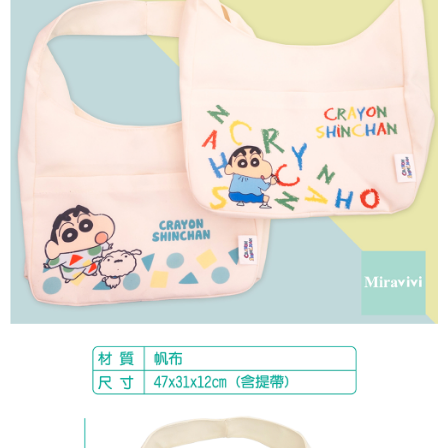
每筆NT$60，滿NT$499(含以上)免運費
購買商品的店家。未經商家同意取消之訂單仍視為有效，需透過AFTEE先享
後付繳納相關費用。
付款後7-11取貨
※ 交易是否成功請以「AFTEE先享後付 」之結帳頁面顯示為準，若有關於
是否繳費成功／繳費後需取消欲退款等相關疑問，請聯繫「AFTEE先享後付
每筆NT$60，滿NT$499(含以上)免運費
客戶支援中心」
https://netprotections.freshdesk.com/support/home
宅配
【注意事項】
１．透過由恩沛科技股份有限公司提供之「AFTEE先享後付」服務完成之交
每筆NT$120，滿NT$499(含以上)免運費
易，需依本服務之必要範圍內提供個人資料，並將交易相關給付款項請求債
權轉讓予恩沛科技股份有限公司。
海外宅配
查看運費
２．關於個人資料處理事宜，請瀏覽以下網址：
https://aftee.tw/terms/#terms3
３．未成年的使用者請事先徵得法定代理人或監護人之同意方可使用
「AFTEE先享後付」，若未經同意申辦者引起之損失，本公司不負相關責
任。
４．使用「AFTEE先享後付」時，將依據個別帳號之用戶狀況，依本公司即
時審查核予不同之上限額度；若仍有額度不足之情形，本公司將視審查結果
請求用戶進行身份認證。
５．嚴禁一人註冊多個帳號或使用他人資訊註冊。若發現惡意使用之情形，
恩沛科技股份有限公司將有權停止該用戶之使用額度並採取法律行動。