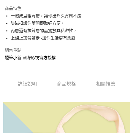
LINE Pay
商品特色
Apple Pay
一體成型粗背帶，讓你出外久背肩不痠!
雙磁扣讓你隨開即取好方便，
街口支付
內層還有拉鍊層物品擺放具私密性，
悠遊付
上課上班背著走~讓你生活更有樂趣!
AFTEE先享後付
銷售重點
相關說明
蠟筆小新 國際影視官方授權
【關於「AFTEE先享後付」】
ATM付款
AFTEE先享後付是「在收到商品之後才付款」的支付方式。 讓您購物簡單
便利好安心！
１．簡單：不需註冊會員、不需綁卡、不需儲值。
運送方式
２．便利：只要手機號碼，簡訊認證，即可結帳。
詳細說明
商品規格
相關推薦
３．安心：先確認商品／服務後，再付款。
全家付款取貨
每筆NT$60，滿NT$499(含以上)免運費
【「AFTEE先享後付」結帳流程】
１．於結帳方式選擇「AFTEE先享後付」後，將跳轉至「AFTEE先享後付」
付款後全家取貨
結帳頁面，進行簡訊認證並確認金額後，即可完成結帳。
２．訂單成立數日內，您將收到繳費通知簡訊。
每筆NT$60，滿NT$499(含以上)免運費
３．收到繳費通知簡訊後14天內，點擊此簡訊中的連結，可透過四大超商／
ATM／網路銀行／等多元方式進行付款，方視為交易完成。
7-11付款取貨
※ 請注意：結帳手續完成當下不需立刻繳費，但若您需要取消訂單，請聯絡