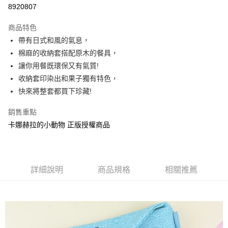
超商取貨付款
8920807
LINE Pay
商品特色
Apple Pay
帶有日式和風的氣息，
棉麻的收納套搭配原木的餐具，
街口支付
讓你用餐既環保又有氣質!
悠遊付
收納套印染出和果子獨有特色，
快來將整套都買下珍藏!
AFTEE先享後付
相關說明
銷售重點
【關於「AFTEE先享後付」】
卡娜赫拉的小動物 正版授權商品
ATM付款
AFTEE先享後付是「在收到商品之後才付款」的支付方式。 讓您購物簡單
便利好安心！
１．簡單：不需註冊會員、不需綁卡、不需儲值。
運送方式
２．便利：只要手機號碼，簡訊認證，即可結帳。
３．安心：先確認商品／服務後，再付款。
全家付款取貨
詳細說明
商品規格
相關推薦
每筆NT$60，滿NT$499(含以上)免運費
【「AFTEE先享後付」結帳流程】
１．於結帳方式選擇「AFTEE先享後付」後，將跳轉至「AFTEE先享後付」
付款後全家取貨
結帳頁面，進行簡訊認證並確認金額後，即可完成結帳。
２．訂單成立數日內，您將收到繳費通知簡訊。
每筆NT$60，滿NT$499(含以上)免運費
３．收到繳費通知簡訊後14天內，點擊此簡訊中的連結，可透過四大超商／