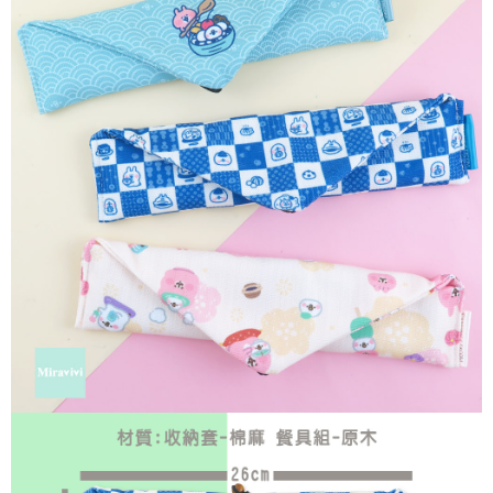
ATM／網路銀行／等多元方式進行付款，方視為交易完成。
7-11付款取貨
※ 請注意：結帳手續完成當下不需立刻繳費，但若您需要取消訂單，請聯絡
每筆NT$60，滿NT$499(含以上)免運費
購買商品的店家。未經商家同意取消之訂單仍視為有效，需透過AFTEE先享
後付繳納相關費用。
付款後7-11取貨
※ 交易是否成功請以「AFTEE先享後付 」之結帳頁面顯示為準，若有關於
是否繳費成功／繳費後需取消欲退款等相關疑問，請聯繫「AFTEE先享後付
每筆NT$60，滿NT$499(含以上)免運費
客戶支援中心」
https://netprotections.freshdesk.com/support/home
宅配
【注意事項】
１．透過由恩沛科技股份有限公司提供之「AFTEE先享後付」服務完成之交
每筆NT$120，滿NT$499(含以上)免運費
易，需依本服務之必要範圍內提供個人資料，並將交易相關給付款項請求債
權轉讓予恩沛科技股份有限公司。
海外宅配
查看運費
２．關於個人資料處理事宜，請瀏覽以下網址：
https://aftee.tw/terms/#terms3
３．未成年的使用者請事先徵得法定代理人或監護人之同意方可使用
「AFTEE先享後付」，若未經同意申辦者引起之損失，本公司不負相關責
任。
４．使用「AFTEE先享後付」時，將依據個別帳號之用戶狀況，依本公司即
時審查核予不同之上限額度；若仍有額度不足之情形，本公司將視審查結果
請求用戶進行身份認證。
５．嚴禁一人註冊多個帳號或使用他人資訊註冊。若發現惡意使用之情形，
恩沛科技股份有限公司將有權停止該用戶之使用額度並採取法律行動。