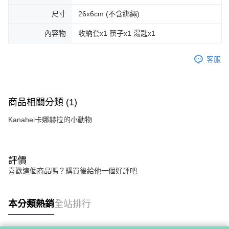
尺寸
26x6cm (不含綁繩)
內容物
收納套x1 筷子x1 湯匙x1
客服
商品相關分類 (1)
Kanahei卡娜赫拉的小動物
評價
喜歡這個商品嗎？購買後給他一個好評吧
本分類熱銷
全站排行