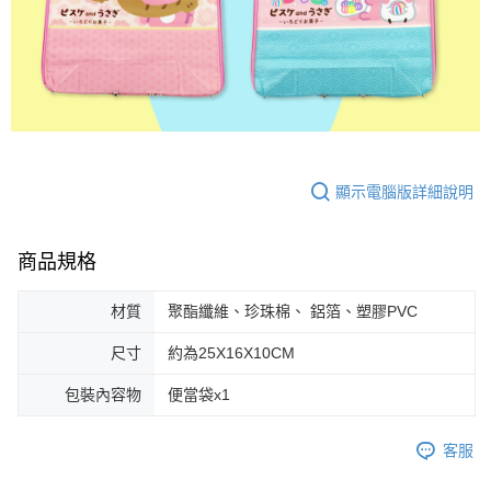
顯示電腦版詳細說明
商品規格
材質
聚酯纖維、珍珠棉、 鋁箔、塑膠PVC
尺寸
約為25X16X10CM
包裝內容物
便當袋x1
客服