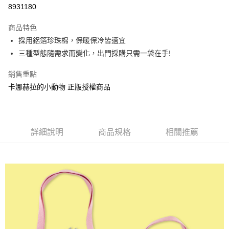
超商取貨付款
8931180
LINE Pay
商品特色
Apple Pay
採用鋁箔珍珠棉，保暖保冷皆適宜
三種型態隨需求而變化，出門採購只需一袋在手!
街口支付
銷售重點
悠遊付
卡娜赫拉的小動物 正版授權商品
AFTEE先享後付
相關說明
【關於「AFTEE先享後付」】
ATM付款
AFTEE先享後付是「在收到商品之後才付款」的支付方式。 讓您購物簡單
詳細說明
商品規格
相關推薦
便利好安心！
１．簡單：不需註冊會員、不需綁卡、不需儲值。
運送方式
２．便利：只要手機號碼，簡訊認證，即可結帳。
３．安心：先確認商品／服務後，再付款。
全家付款取貨
每筆NT$60，滿NT$499(含以上)免運費
【「AFTEE先享後付」結帳流程】
１．於結帳方式選擇「AFTEE先享後付」後，將跳轉至「AFTEE先享後付」
付款後全家取貨
結帳頁面，進行簡訊認證並確認金額後，即可完成結帳。
２．訂單成立數日內，您將收到繳費通知簡訊。
每筆NT$60，滿NT$499(含以上)免運費
３．收到繳費通知簡訊後14天內，點擊此簡訊中的連結，可透過四大超商／